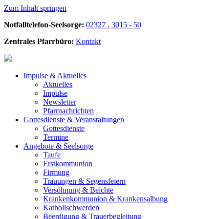
Zum Inhalt springen
Notfalltelefon-Seelsorge:
02327 . 3015 - 50
Zentrales Pfarrbüro:
Kontakt
Impulse &
Aktuelles
Aktuelles
Impulse
Newsletter
Pfarrnachrichten
Gottesdienste &
Veranstaltungen
Gottesdienste
Termine
Angebote &
Seelsorge
Taufe
Erstkommunion
Firmung
Trauungen & Segensfeiern
Versöhnung & Beichte
Krankenkommunion & Krankensalbung
Katholischwerden
Beerdigung &
Trauerbegleitung