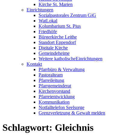
Kirche St. Marien
Einrichtungen
Sozialpastorales Zentrum GiG
WatLokal
Kolumbarium St. Pius
Friedhöfe
Bürgerkirche Leithe
Standort Eppendorf
Digitale Kirche
Gemeindeheime
Weitere katholische
­­Einrichtungen
Kontakt
Pfarrbüro & Verwaltung
Pastoralteam
Pfarreileitung
Pfarrgemeinderat
Kirchenvorstand
Pfarreientwicklung
Kommunikation
Notfalltelefon Seelsorge
Grenzverletzung &
Gewalt melden
Schlagwort:
Gleichnis