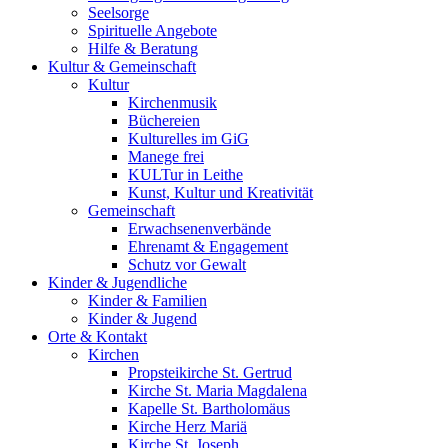
Seelsorge
Spirituelle Angebote
Hilfe & Beratung
Kultur &
Gemeinschaft
Kultur
Kirchenmusik
Büchereien
Kulturelles im GiG
Manege frei
KULTur in Leithe
Kunst, Kultur und Kreativität
Gemeinschaft
Erwachsenenverbände
Ehrenamt & Engagement
Schutz vor Gewalt
Kinder &
Jugendliche
Kinder & Familien
Kinder & Jugend
Orte &
Kontakt
Kirchen
Propsteikirche St. Gertrud
Kirche St. Maria Magdalena
Kapelle St. Bartholomäus
Kirche Herz Mariä
Kirche St. Joseph