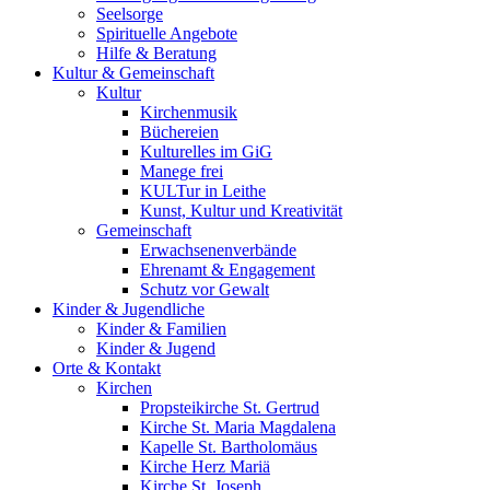
Seelsorge
Spirituelle Angebote
Hilfe & Beratung
Kultur &
Gemeinschaft
Kultur
Kirchenmusik
Büchereien
Kulturelles im GiG
Manege frei
KULTur in Leithe
Kunst, Kultur und Kreativität
Gemeinschaft
Erwachsenenverbände
Ehrenamt & Engagement
Schutz vor Gewalt
Kinder &
Jugendliche
Kinder & Familien
Kinder & Jugend
Orte &
Kontakt
Kirchen
Propsteikirche St. Gertrud
Kirche St. Maria Magdalena
Kapelle St. Bartholomäus
Kirche Herz Mariä
Kirche St. Joseph