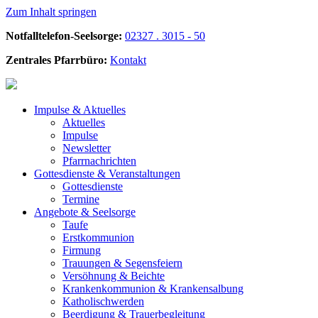
Zum Inhalt springen
Notfalltelefon-Seelsorge:
02327 . 3015 - 50
Zentrales Pfarrbüro:
Kontakt
Impulse &
Aktuelles
Aktuelles
Impulse
Newsletter
Pfarrnachrichten
Gottesdienste &
Veranstaltungen
Gottesdienste
Termine
Angebote &
Seelsorge
Taufe
Erstkommunion
Firmung
Trauungen & Segensfeiern
Versöhnung & Beichte
Krankenkommunion & Krankensalbung
Katholischwerden
Beerdigung &
Trauerbegleitung