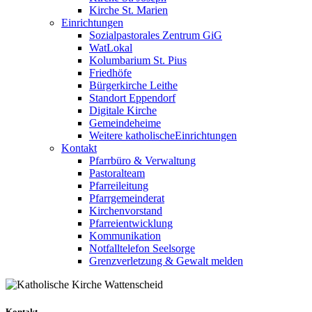
Kirche St. Marien
Einrichtungen
Sozialpastorales Zentrum GiG
WatLokal
Kolumbarium St. Pius
Friedhöfe
Bürgerkirche Leithe
Standort Eppendorf
Digitale Kirche
Gemeindeheime
Weitere katholische
­­Einrichtungen
Kontakt
Pfarrbüro & Verwaltung
Pastoralteam
Pfarreileitung
Pfarrgemeinderat
Kirchenvorstand
Pfarreientwicklung
Kommunikation
Notfalltelefon Seelsorge
Grenzverletzung &
Gewalt melden
Kontakt