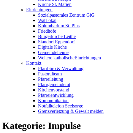
Kirche St. Marien
Einrichtungen
Sozialpastorales Zentrum GiG
WatLokal
Kolumbarium St. Pius
Friedhöfe
Bürgerkirche Leithe
Standort Eppendorf
Digitale Kirche
Gemeindeheime
Weitere katholische
­­Einrichtungen
Kontakt
Pfarrbüro & Verwaltung
Pastoralteam
Pfarreileitung
Pfarrgemeinderat
Kirchenvorstand
Pfarreientwicklung
Kommunikation
Notfalltelefon Seelsorge
Grenzverletzung &
Gewalt melden
Kategorie:
Impulse