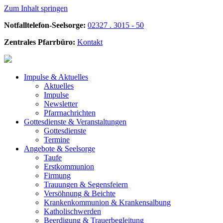
Zum Inhalt springen
Notfalltelefon-Seelsorge:
02327 . 3015 - 50
Zentrales Pfarrbüro:
Kontakt
Impulse &
Aktuelles
Aktuelles
Impulse
Newsletter
Pfarrnachrichten
Gottesdienste &
Veranstaltungen
Gottesdienste
Termine
Angebote &
Seelsorge
Taufe
Erstkommunion
Firmung
Trauungen & Segensfeiern
Versöhnung & Beichte
Krankenkommunion & Krankensalbung
Katholischwerden
Beerdigung &
Trauerbegleitung