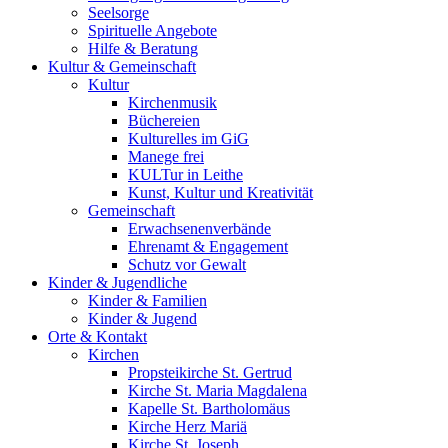
Seelsorge
Spirituelle Angebote
Hilfe & Beratung
Kultur &
Gemeinschaft
Kultur
Kirchenmusik
Büchereien
Kulturelles im GiG
Manege frei
KULTur in Leithe
Kunst, Kultur und Kreativität
Gemeinschaft
Erwachsenenverbände
Ehrenamt & Engagement
Schutz vor Gewalt
Kinder &
Jugendliche
Kinder & Familien
Kinder & Jugend
Orte &
Kontakt
Kirchen
Propsteikirche St. Gertrud
Kirche St. Maria Magdalena
Kapelle St. Bartholomäus
Kirche Herz Mariä
Kirche St. Joseph