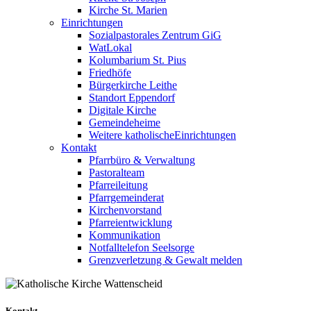
Kirche St. Marien
Einrichtungen
Sozialpastorales Zentrum GiG
WatLokal
Kolumbarium St. Pius
Friedhöfe
Bürgerkirche Leithe
Standort Eppendorf
Digitale Kirche
Gemeindeheime
Weitere katholische
­­Einrichtungen
Kontakt
Pfarrbüro & Verwaltung
Pastoralteam
Pfarreileitung
Pfarrgemeinderat
Kirchenvorstand
Pfarreientwicklung
Kommunikation
Notfalltelefon Seelsorge
Grenzverletzung &
Gewalt melden
Kontakt