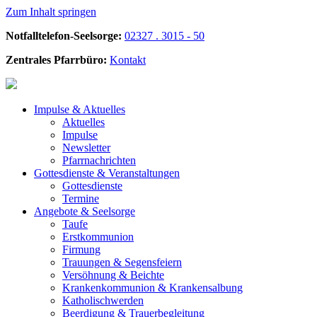
Zum Inhalt springen
Notfalltelefon-Seelsorge:
02327 . 3015 - 50
Zentrales Pfarrbüro:
Kontakt
Impulse &
Aktuelles
Aktuelles
Impulse
Newsletter
Pfarrnachrichten
Gottesdienste &
Veranstaltungen
Gottesdienste
Termine
Angebote &
Seelsorge
Taufe
Erstkommunion
Firmung
Trauungen & Segensfeiern
Versöhnung & Beichte
Krankenkommunion & Krankensalbung
Katholischwerden
Beerdigung &
Trauerbegleitung