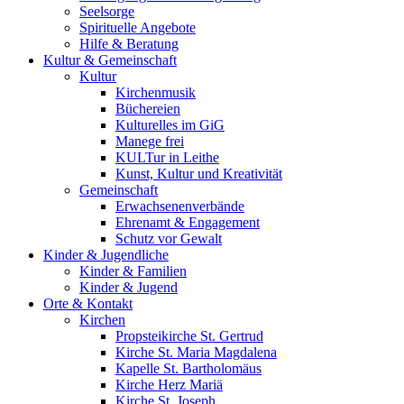
Seelsorge
Spirituelle Angebote
Hilfe & Beratung
Kultur &
Gemeinschaft
Kultur
Kirchenmusik
Büchereien
Kulturelles im GiG
Manege frei
KULTur in Leithe
Kunst, Kultur und Kreativität
Gemeinschaft
Erwachsenenverbände
Ehrenamt & Engagement
Schutz vor Gewalt
Kinder &
Jugendliche
Kinder & Familien
Kinder & Jugend
Orte &
Kontakt
Kirchen
Propsteikirche St. Gertrud
Kirche St. Maria Magdalena
Kapelle St. Bartholomäus
Kirche Herz Mariä
Kirche St. Joseph