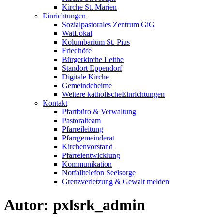
Kirche St. Marien
Einrichtungen
Sozialpastorales Zentrum GiG
WatLokal
Kolumbarium St. Pius
Friedhöfe
Bürgerkirche Leithe
Standort Eppendorf
Digitale Kirche
Gemeindeheime
Weitere katholische
­­Einrichtungen
Kontakt
Pfarrbüro & Verwaltung
Pastoralteam
Pfarreileitung
Pfarrgemeinderat
Kirchenvorstand
Pfarreientwicklung
Kommunikation
Notfalltelefon Seelsorge
Grenzverletzung &
Gewalt melden
Autor:
pxlsrk_admin