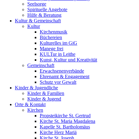
Seelsorge
Spirituelle Angebote
Hilfe & Beratung
Kultur &
Gemeinschaft
Kultur
Kirchenmusik
Büchereien
Kulturelles im GiG
Manege frei
KULTur in Leithe
Kunst, Kultur und Kreativität
Gemeinschaft
Erwachsenenverbände
Ehrenamt & Engagement
Schutz vor Gewalt
Kinder &
Jugendliche
Kinder & Familien
Kinder & Jugend
Orte &
Kontakt
Kirchen
Propsteikirche St. Gertrud
Kirche St. Maria Magdalena
Kapelle St. Bartholomäus
Kirche Herz Mariä
Kirche St. Joseph