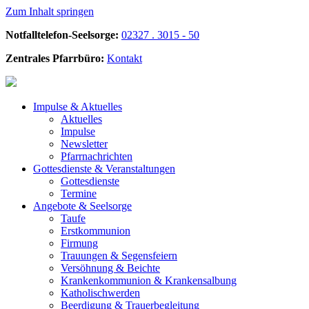
Zum Inhalt springen
Notfalltelefon-Seelsorge:
02327 . 3015 - 50
Zentrales Pfarrbüro:
Kontakt
Impulse &
Aktuelles
Aktuelles
Impulse
Newsletter
Pfarrnachrichten
Gottesdienste &
Veranstaltungen
Gottesdienste
Termine
Angebote &
Seelsorge
Taufe
Erstkommunion
Firmung
Trauungen & Segensfeiern
Versöhnung & Beichte
Krankenkommunion & Krankensalbung
Katholischwerden
Beerdigung &
Trauerbegleitung