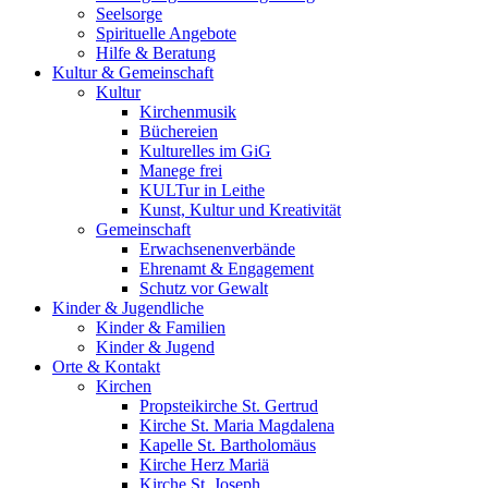
Seelsorge
Spirituelle Angebote
Hilfe & Beratung
Kultur &
Gemeinschaft
Kultur
Kirchenmusik
Büchereien
Kulturelles im GiG
Manege frei
KULTur in Leithe
Kunst, Kultur und Kreativität
Gemeinschaft
Erwachsenenverbände
Ehrenamt & Engagement
Schutz vor Gewalt
Kinder &
Jugendliche
Kinder & Familien
Kinder & Jugend
Orte &
Kontakt
Kirchen
Propsteikirche St. Gertrud
Kirche St. Maria Magdalena
Kapelle St. Bartholomäus
Kirche Herz Mariä
Kirche St. Joseph