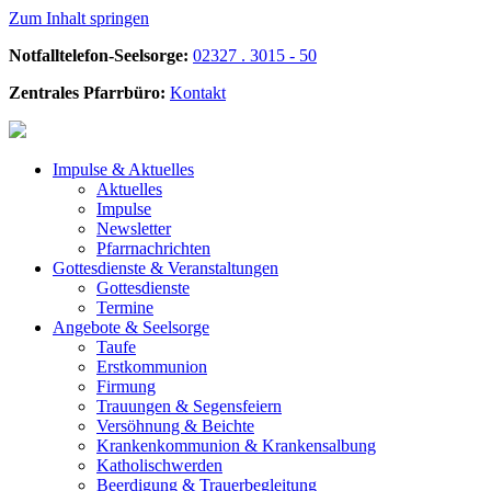
Zum Inhalt springen
Notfalltelefon-Seelsorge:
02327 . 3015 - 50
Zentrales Pfarrbüro:
Kontakt
Impulse &
Aktuelles
Aktuelles
Impulse
Newsletter
Pfarrnachrichten
Gottesdienste &
Veranstaltungen
Gottesdienste
Termine
Angebote &
Seelsorge
Taufe
Erstkommunion
Firmung
Trauungen & Segensfeiern
Versöhnung & Beichte
Krankenkommunion & Krankensalbung
Katholischwerden
Beerdigung &
Trauerbegleitung