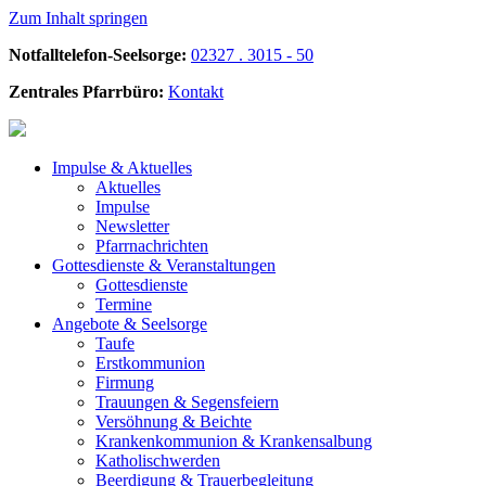
Zum Inhalt springen
Notfalltelefon-Seelsorge:
02327 . 3015 - 50
Zentrales Pfarrbüro:
Kontakt
Impulse &
Aktuelles
Aktuelles
Impulse
Newsletter
Pfarrnachrichten
Gottesdienste &
Veranstaltungen
Gottesdienste
Termine
Angebote &
Seelsorge
Taufe
Erstkommunion
Firmung
Trauungen & Segensfeiern
Versöhnung & Beichte
Krankenkommunion & Krankensalbung
Katholischwerden
Beerdigung &
Trauerbegleitung