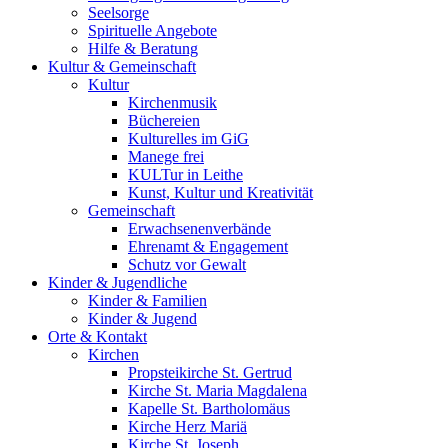
Seelsorge
Spirituelle Angebote
Hilfe & Beratung
Kultur &
Gemeinschaft
Kultur
Kirchenmusik
Büchereien
Kulturelles im GiG
Manege frei
KULTur in Leithe
Kunst, Kultur und Kreativität
Gemeinschaft
Erwachsenenverbände
Ehrenamt & Engagement
Schutz vor Gewalt
Kinder &
Jugendliche
Kinder & Familien
Kinder & Jugend
Orte &
Kontakt
Kirchen
Propsteikirche St. Gertrud
Kirche St. Maria Magdalena
Kapelle St. Bartholomäus
Kirche Herz Mariä
Kirche St. Joseph