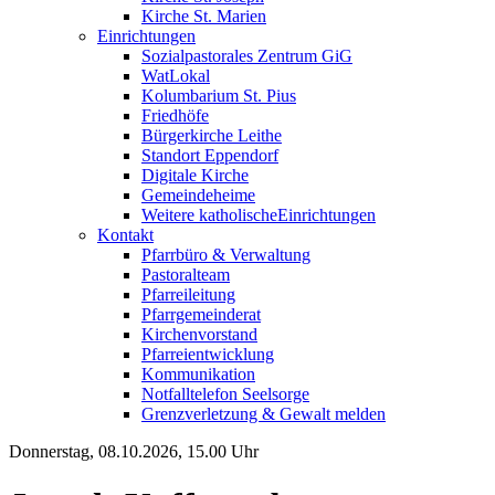
Kirche St. Marien
Einrichtungen
Sozialpastorales Zentrum GiG
WatLokal
Kolumbarium St. Pius
Friedhöfe
Bürgerkirche Leithe
Standort Eppendorf
Digitale Kirche
Gemeindeheime
Weitere katholische
­­Einrichtungen
Kontakt
Pfarrbüro & Verwaltung
Pastoralteam
Pfarreileitung
Pfarrgemeinderat
Kirchenvorstand
Pfarreientwicklung
Kommunikation
Notfalltelefon Seelsorge
Grenzverletzung &
Gewalt melden
Donnerstag, 08.10.2026, 15.00 Uhr