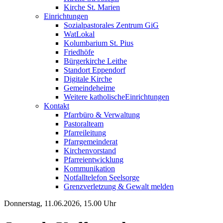
Kirche St. Marien
Einrichtungen
Sozialpastorales Zentrum GiG
WatLokal
Kolumbarium St. Pius
Friedhöfe
Bürgerkirche Leithe
Standort Eppendorf
Digitale Kirche
Gemeindeheime
Weitere katholische
­­Einrichtungen
Kontakt
Pfarrbüro & Verwaltung
Pastoralteam
Pfarreileitung
Pfarrgemeinderat
Kirchenvorstand
Pfarreientwicklung
Kommunikation
Notfalltelefon Seelsorge
Grenzverletzung &
Gewalt melden
Donnerstag, 11.06.2026, 15.00 Uhr