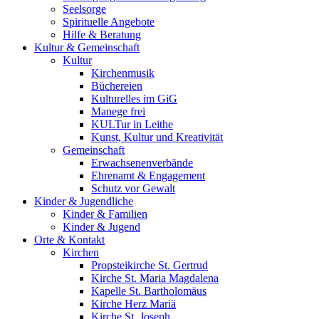
Seelsorge
Spirituelle Angebote
Hilfe & Beratung
Kultur &
Gemeinschaft
Kultur
Kirchenmusik
Büchereien
Kulturelles im GiG
Manege frei
KULTur in Leithe
Kunst, Kultur und Kreativität
Gemeinschaft
Erwachsenenverbände
Ehrenamt & Engagement
Schutz vor Gewalt
Kinder &
Jugendliche
Kinder & Familien
Kinder & Jugend
Orte &
Kontakt
Kirchen
Propsteikirche St. Gertrud
Kirche St. Maria Magdalena
Kapelle St. Bartholomäus
Kirche Herz Mariä
Kirche St. Joseph