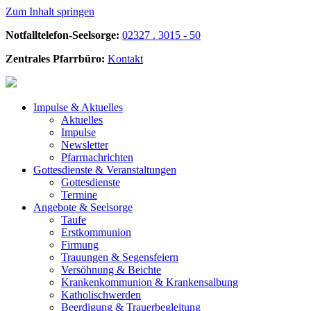
Zum Inhalt springen
Notfalltelefon-Seelsorge:
02327 . 3015 - 50
Zentrales Pfarrbüro:
Kontakt
Impulse &
Aktuelles
Aktuelles
Impulse
Newsletter
Pfarrnachrichten
Gottesdienste &
Veranstaltungen
Gottesdienste
Termine
Angebote &
Seelsorge
Taufe
Erstkommunion
Firmung
Trauungen & Segensfeiern
Versöhnung & Beichte
Krankenkommunion & Krankensalbung
Katholischwerden
Beerdigung &
Trauerbegleitung