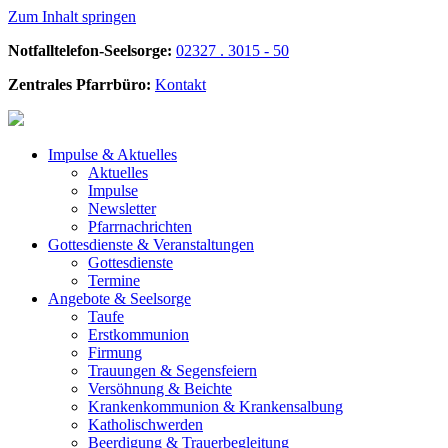
Zum Inhalt springen
Notfalltelefon-Seelsorge:
02327 . 3015 - 50
Zentrales Pfarrbüro:
Kontakt
Impulse &
Aktuelles
Aktuelles
Impulse
Newsletter
Pfarrnachrichten
Gottesdienste &
Veranstaltungen
Gottesdienste
Termine
Angebote &
Seelsorge
Taufe
Erstkommunion
Firmung
Trauungen & Segensfeiern
Versöhnung & Beichte
Krankenkommunion & Krankensalbung
Katholischwerden
Beerdigung &
Trauerbegleitung