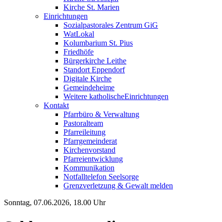
Kirche St. Marien
Einrichtungen
Sozialpastorales Zentrum GiG
WatLokal
Kolumbarium St. Pius
Friedhöfe
Bürgerkirche Leithe
Standort Eppendorf
Digitale Kirche
Gemeindeheime
Weitere katholische
­­Einrichtungen
Kontakt
Pfarrbüro & Verwaltung
Pastoralteam
Pfarreileitung
Pfarrgemeinderat
Kirchenvorstand
Pfarreientwicklung
Kommunikation
Notfalltelefon Seelsorge
Grenzverletzung &
Gewalt melden
Sonntag, 07.06.2026, 18.00 Uhr