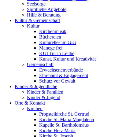
Seelsorge
Spirituelle Angebote
Hilfe & Beratung
Kultur &
Gemeinschaft
Kultur
Kirchenmusik
Büchereien
Kulturelles im GiG
Manege frei
KULTur in Leithe
Kunst, Kultur und Kreativität
Gemeinschaft
Erwachsenenverbände
Ehrenamt & Engagement
Schutz vor Gewalt
Kinder &
Jugendliche
Kinder & Familien
Kinder & Jugend
Orte &
Kontakt
Kirchen
Propsteikirche St. Gertrud
Kirche St. Maria Magdalena
Kapelle St. Bartholomäus
Kirche Herz Mariä
Kirche St. Joseph