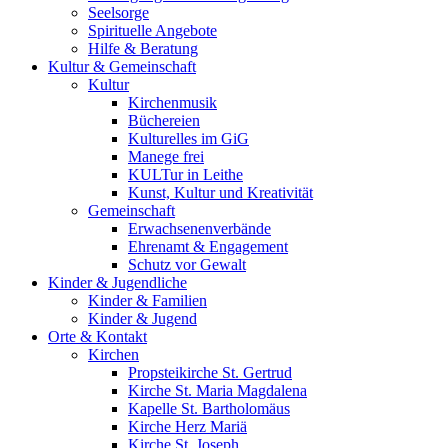
Seelsorge
Spirituelle Angebote
Hilfe & Beratung
Kultur &
Gemeinschaft
Kultur
Kirchenmusik
Büchereien
Kulturelles im GiG
Manege frei
KULTur in Leithe
Kunst, Kultur und Kreativität
Gemeinschaft
Erwachsenenverbände
Ehrenamt & Engagement
Schutz vor Gewalt
Kinder &
Jugendliche
Kinder & Familien
Kinder & Jugend
Orte &
Kontakt
Kirchen
Propsteikirche St. Gertrud
Kirche St. Maria Magdalena
Kapelle St. Bartholomäus
Kirche Herz Mariä
Kirche St. Joseph