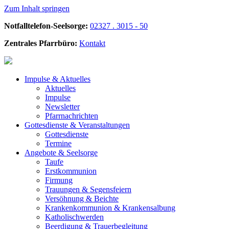
Zum Inhalt springen
Notfalltelefon-Seelsorge:
02327 . 3015 - 50
Zentrales Pfarrbüro:
Kontakt
Impulse &
Aktuelles
Aktuelles
Impulse
Newsletter
Pfarrnachrichten
Gottesdienste &
Veranstaltungen
Gottesdienste
Termine
Angebote &
Seelsorge
Taufe
Erstkommunion
Firmung
Trauungen & Segensfeiern
Versöhnung & Beichte
Krankenkommunion & Krankensalbung
Katholischwerden
Beerdigung &
Trauerbegleitung