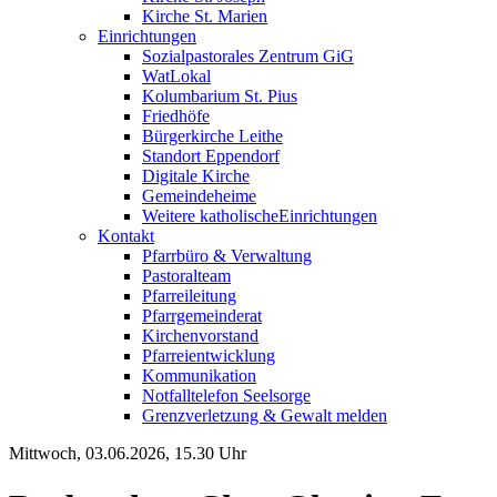
Kirche St. Marien
Einrichtungen
Sozialpastorales Zentrum GiG
WatLokal
Kolumbarium St. Pius
Friedhöfe
Bürgerkirche Leithe
Standort Eppendorf
Digitale Kirche
Gemeindeheime
Weitere katholische
­­Einrichtungen
Kontakt
Pfarrbüro & Verwaltung
Pastoralteam
Pfarreileitung
Pfarrgemeinderat
Kirchenvorstand
Pfarreientwicklung
Kommunikation
Notfalltelefon Seelsorge
Grenzverletzung &
Gewalt melden
Mittwoch, 03.06.2026, 15.30 Uhr