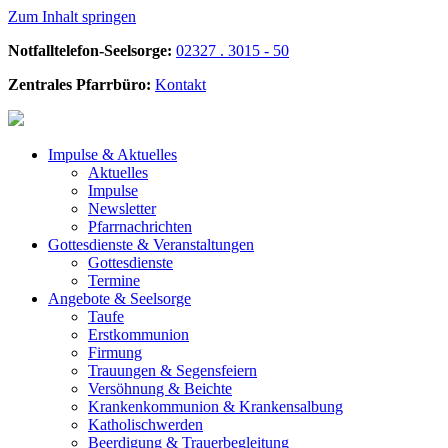
Zum Inhalt springen
Notfalltelefon-Seelsorge:
02327 . 3015 - 50
Zentrales Pfarrbüro:
Kontakt
Impulse &
Aktuelles
Aktuelles
Impulse
Newsletter
Pfarrnachrichten
Gottesdienste &
Veranstaltungen
Gottesdienste
Termine
Angebote &
Seelsorge
Taufe
Erstkommunion
Firmung
Trauungen & Segensfeiern
Versöhnung & Beichte
Krankenkommunion & Krankensalbung
Katholischwerden
Beerdigung &
Trauerbegleitung