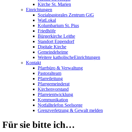
Kirche St. Marien
Einrichtungen
Sozialpastorales Zentrum GiG
WatLokal
Kolumbarium St. Pius
Friedhöfe
Bürgerkirche Leithe
Standort Eppendorf
Digitale Kirche
Gemeindeheime
Weitere katholische
­­Einrichtungen
Kontakt
Pfarrbüro & Verwaltung
Pastoralteam
Pfarreileitung
Pfarrgemeinderat
Kirchenvorstand
Pfarreientwicklung
Kommunikation
Notfalltelefon Seelsorge
Grenzverletzung &
Gewalt melden
Für sie bitte ich…