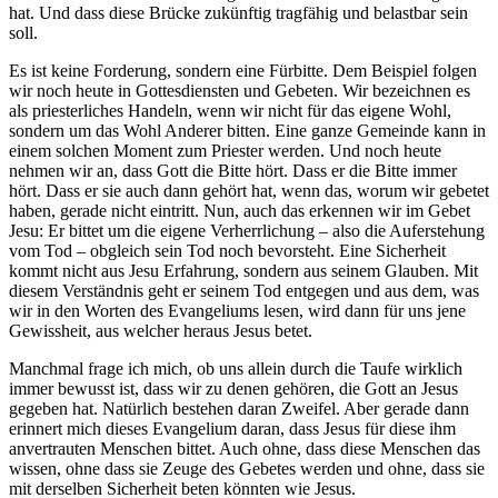
hat. Und dass diese Brücke zukünftig tragfähig und belastbar sein
soll.
Es ist keine Forderung, sondern eine Fürbitte. Dem Beispiel folgen
wir noch heute in Gottesdiensten und Gebeten. Wir bezeichnen es
als priesterliches Handeln, wenn wir nicht für das eigene Wohl,
sondern um das Wohl Anderer bitten. Eine ganze Gemeinde kann in
einem solchen Moment zum Priester werden. Und noch heute
nehmen wir an, dass Gott die Bitte hört. Dass er die Bitte immer
hört. Dass er sie auch dann gehört hat, wenn das, worum wir gebetet
haben, gerade nicht eintritt. Nun, auch das erkennen wir im Gebet
Jesu: Er bittet um die eigene Verherrlichung – also die Auferstehung
vom Tod – obgleich sein Tod noch bevorsteht. Eine Sicherheit
kommt nicht aus Jesu Erfahrung, sondern aus seinem Glauben. Mit
diesem Verständnis geht er seinem Tod entgegen und aus dem, was
wir in den Worten des Evangeliums lesen, wird dann für uns jene
Gewissheit, aus welcher heraus Jesus betet.
Manchmal frage ich mich, ob uns allein durch die Taufe wirklich
immer bewusst ist, dass wir zu denen gehören, die Gott an Jesus
gegeben hat. Natürlich bestehen daran Zweifel. Aber gerade dann
erinnert mich dieses Evangelium daran, dass Jesus für diese ihm
anvertrauten Menschen bittet. Auch ohne, dass diese Menschen das
wissen, ohne dass sie Zeuge des Gebetes werden und ohne, dass sie
mit derselben Sicherheit beten könnten wie Jesus.