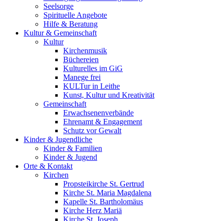
Seelsorge
Spirituelle Angebote
Hilfe & Beratung
Kultur &
Gemeinschaft
Kultur
Kirchenmusik
Büchereien
Kulturelles im GiG
Manege frei
KULTur in Leithe
Kunst, Kultur und Kreativität
Gemeinschaft
Erwachsenenverbände
Ehrenamt & Engagement
Schutz vor Gewalt
Kinder &
Jugendliche
Kinder & Familien
Kinder & Jugend
Orte &
Kontakt
Kirchen
Propsteikirche St. Gertrud
Kirche St. Maria Magdalena
Kapelle St. Bartholomäus
Kirche Herz Mariä
Kirche St. Joseph