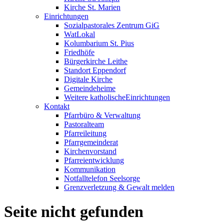
Kirche St. Marien
Einrichtungen
Sozialpastorales Zentrum GiG
WatLokal
Kolumbarium St. Pius
Friedhöfe
Bürgerkirche Leithe
Standort Eppendorf
Digitale Kirche
Gemeindeheime
Weitere katholische
­­Einrichtungen
Kontakt
Pfarrbüro & Verwaltung
Pastoralteam
Pfarreileitung
Pfarrgemeinderat
Kirchenvorstand
Pfarreientwicklung
Kommunikation
Notfalltelefon Seelsorge
Grenzverletzung &
Gewalt melden
Seite nicht gefunden