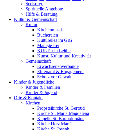
Seelsorge
Spirituelle Angebote
Hilfe & Beratung
Kultur &
Gemeinschaft
Kultur
Kirchenmusik
Büchereien
Kulturelles im GiG
Manege frei
KULTur in Leithe
Kunst, Kultur und Kreativität
Gemeinschaft
Erwachsenenverbände
Ehrenamt & Engagement
Schutz vor Gewalt
Kinder &
Jugendliche
Kinder & Familien
Kinder & Jugend
Orte &
Kontakt
Kirchen
Propsteikirche St. Gertrud
Kirche St. Maria Magdalena
Kapelle St. Bartholomäus
Kirche Herz Mariä
Kirche St. Joseph