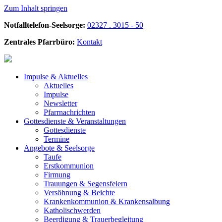
Zum Inhalt springen
Notfalltelefon-Seelsorge:
02327 . 3015 - 50
Zentrales Pfarrbüro:
Kontakt
Impulse &
Aktuelles
Aktuelles
Impulse
Newsletter
Pfarrnachrichten
Gottesdienste &
Veranstaltungen
Gottesdienste
Termine
Angebote &
Seelsorge
Taufe
Erstkommunion
Firmung
Trauungen & Segensfeiern
Versöhnung & Beichte
Krankenkommunion & Krankensalbung
Katholischwerden
Beerdigung &
Trauerbegleitung