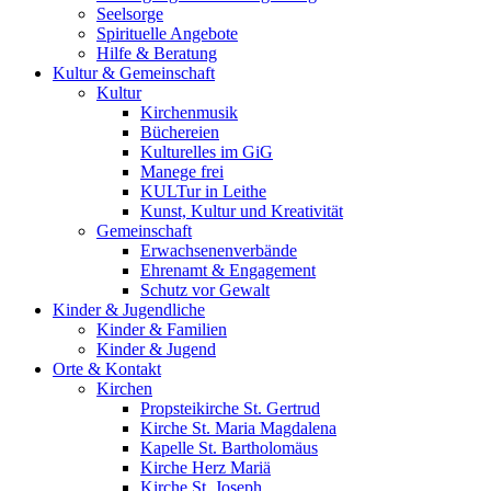
Seelsorge
Spirituelle Angebote
Hilfe & Beratung
Kultur &
Gemeinschaft
Kultur
Kirchenmusik
Büchereien
Kulturelles im GiG
Manege frei
KULTur in Leithe
Kunst, Kultur und Kreativität
Gemeinschaft
Erwachsenenverbände
Ehrenamt & Engagement
Schutz vor Gewalt
Kinder &
Jugendliche
Kinder & Familien
Kinder & Jugend
Orte &
Kontakt
Kirchen
Propsteikirche St. Gertrud
Kirche St. Maria Magdalena
Kapelle St. Bartholomäus
Kirche Herz Mariä
Kirche St. Joseph