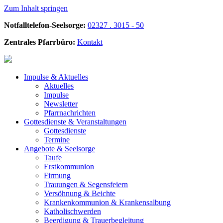
Zum Inhalt springen
Notfalltelefon-Seelsorge:
02327 . 3015 - 50
Zentrales Pfarrbüro:
Kontakt
Impulse &
Aktuelles
Aktuelles
Impulse
Newsletter
Pfarrnachrichten
Gottesdienste &
Veranstaltungen
Gottesdienste
Termine
Angebote &
Seelsorge
Taufe
Erstkommunion
Firmung
Trauungen & Segensfeiern
Versöhnung & Beichte
Krankenkommunion & Krankensalbung
Katholischwerden
Beerdigung &
Trauerbegleitung