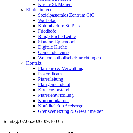
Kirche St. Marien
Einrichtungen
Sozialpastorales Zentrum GiG
WatLokal
Kolumbarium St. Pius
Friedhöfe
Bürgerkirche Leithe
Standort Eppendorf
Digitale Kirche
Gemeindeheime
Weitere katholische
­­Einrichtungen
Kontakt
Pfarrbüro & Verwaltung
Pastoralteam
Pfarreileitung
Pfarrgemeinderat
Kirchenvorstand
Pfarreientwicklung
Kommunikation
Notfalltelefon Seelsorge
Grenzverletzung &
Gewalt melden
Sonntag, 07.06.2026, 09.30 Uhr