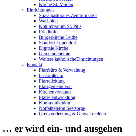
Kirche St. Marien
Einrichtungen
Sozialpastorales Zentrum GiG
WatLokal
Kolumbarium St. Pius
Friedhöfe
Bürgerkirche Leithe
Standort Eppendorf
Digitale Kirche
Gemeindeheime
Weitere katholische
­­Einrichtungen
Kontakt
Pfarrbüro & Verwaltung
Pastoralteam
Pfarreileitung
Pfarrgemeinderat
Kirchenvorstand
Pfarreientwicklung
Kommunikation
Notfalltelefon Seelsorge
Grenzverletzung &
Gewalt melden
… er wird ein- und ausgehen