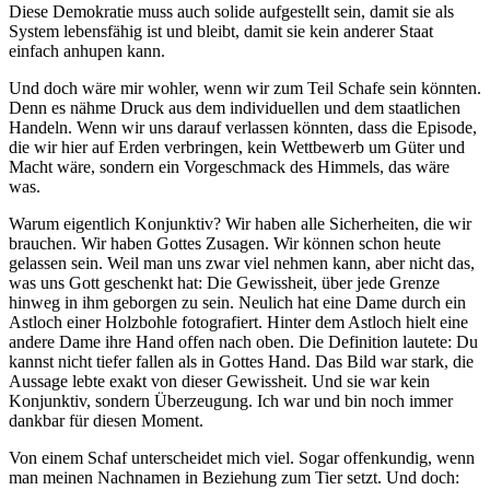
Diese Demokratie muss auch solide aufgestellt sein, damit sie als
System lebensfähig ist und bleibt, damit sie kein anderer Staat
einfach anhupen kann.
Und doch wäre mir wohler, wenn wir zum Teil Schafe sein könnten.
Denn es nähme Druck aus dem individuellen und dem staatlichen
Handeln. Wenn wir uns darauf verlassen könnten, dass die Episode,
die wir hier auf Erden verbringen, kein Wettbewerb um Güter und
Macht wäre, sondern ein Vorgeschmack des Himmels, das wäre
was.
Warum eigentlich Konjunktiv? Wir haben alle Sicherheiten, die wir
brauchen. Wir haben Gottes Zusagen. Wir können schon heute
gelassen sein. Weil man uns zwar viel nehmen kann, aber nicht das,
was uns Gott geschenkt hat: Die Gewissheit, über jede Grenze
hinweg in ihm geborgen zu sein. Neulich hat eine Dame durch ein
Astloch einer Holzbohle fotografiert. Hinter dem Astloch hielt eine
andere Dame ihre Hand offen nach oben. Die Definition lautete: Du
kannst nicht tiefer fallen als in Gottes Hand. Das Bild war stark, die
Aussage lebte exakt von dieser Gewissheit. Und sie war kein
Konjunktiv, sondern Überzeugung. Ich war und bin noch immer
dankbar für diesen Moment.
Von einem Schaf unterscheidet mich viel. Sogar offenkundig, wenn
man meinen Nachnamen in Beziehung zum Tier setzt. Und doch: