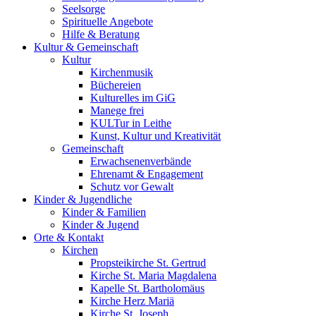
Seelsorge
Spirituelle Angebote
Hilfe & Beratung
Kultur &
Gemeinschaft
Kultur
Kirchenmusik
Büchereien
Kulturelles im GiG
Manege frei
KULTur in Leithe
Kunst, Kultur und Kreativität
Gemeinschaft
Erwachsenenverbände
Ehrenamt & Engagement
Schutz vor Gewalt
Kinder &
Jugendliche
Kinder & Familien
Kinder & Jugend
Orte &
Kontakt
Kirchen
Propsteikirche St. Gertrud
Kirche St. Maria Magdalena
Kapelle St. Bartholomäus
Kirche Herz Mariä
Kirche St. Joseph