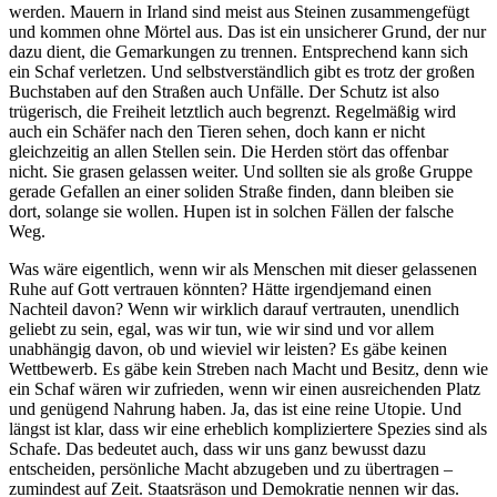
werden. Mauern in Irland sind meist aus Steinen zusammengefügt
und kommen ohne Mörtel aus. Das ist ein unsicherer Grund, der nur
dazu dient, die Gemarkungen zu trennen. Entsprechend kann sich
ein Schaf verletzen. Und selbstverständlich gibt es trotz der großen
Buchstaben auf den Straßen auch Unfälle. Der Schutz ist also
trügerisch, die Freiheit letztlich auch begrenzt. Regelmäßig wird
auch ein Schäfer nach den Tieren sehen, doch kann er nicht
gleichzeitig an allen Stellen sein. Die Herden stört das offenbar
nicht. Sie grasen gelassen weiter. Und sollten sie als große Gruppe
gerade Gefallen an einer soliden Straße finden, dann bleiben sie
dort, solange sie wollen. Hupen ist in solchen Fällen der falsche
Weg.
Was wäre eigentlich, wenn wir als Menschen mit dieser gelassenen
Ruhe auf Gott vertrauen könnten? Hätte irgendjemand einen
Nachteil davon? Wenn wir wirklich darauf vertrauten, unendlich
geliebt zu sein, egal, was wir tun, wie wir sind und vor allem
unabhängig davon, ob und wieviel wir leisten? Es gäbe keinen
Wettbewerb. Es gäbe kein Streben nach Macht und Besitz, denn wie
ein Schaf wären wir zufrieden, wenn wir einen ausreichenden Platz
und genügend Nahrung haben. Ja, das ist eine reine Utopie. Und
längst ist klar, dass wir eine erheblich kompliziertere Spezies sind als
Schafe. Das bedeutet auch, dass wir uns ganz bewusst dazu
entscheiden, persönliche Macht abzugeben und zu übertragen –
zumindest auf Zeit. Staatsräson und Demokratie nennen wir das.