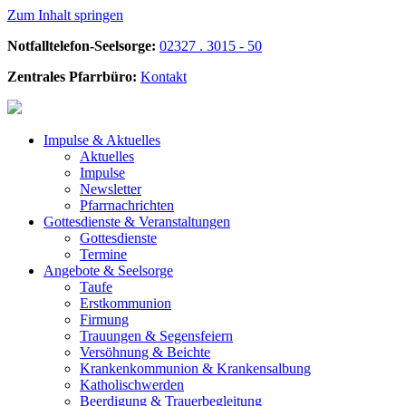
Zum Inhalt springen
Notfalltelefon-Seelsorge:
02327 . 3015 - 50
Zentrales Pfarrbüro:
Kontakt
Impulse &
Aktuelles
Aktuelles
Impulse
Newsletter
Pfarrnachrichten
Gottesdienste &
Veranstaltungen
Gottesdienste
Termine
Angebote &
Seelsorge
Taufe
Erstkommunion
Firmung
Trauungen & Segensfeiern
Versöhnung & Beichte
Krankenkommunion & Krankensalbung
Katholischwerden
Beerdigung &
Trauerbegleitung