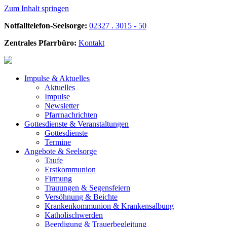
Zum Inhalt springen
Notfalltelefon-Seelsorge:
02327 . 3015 - 50
Zentrales Pfarrbüro:
Kontakt
Impulse &
Aktuelles
Aktuelles
Impulse
Newsletter
Pfarrnachrichten
Gottesdienste &
Veranstaltungen
Gottesdienste
Termine
Angebote &
Seelsorge
Taufe
Erstkommunion
Firmung
Trauungen & Segensfeiern
Versöhnung & Beichte
Krankenkommunion & Krankensalbung
Katholischwerden
Beerdigung &
Trauerbegleitung