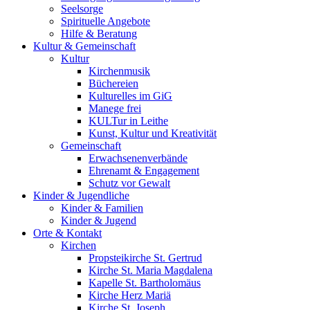
Seelsorge
Spirituelle Angebote
Hilfe & Beratung
Kultur &
Gemeinschaft
Kultur
Kirchenmusik
Büchereien
Kulturelles im GiG
Manege frei
KULTur in Leithe
Kunst, Kultur und Kreativität
Gemeinschaft
Erwachsenenverbände
Ehrenamt & Engagement
Schutz vor Gewalt
Kinder &
Jugendliche
Kinder & Familien
Kinder & Jugend
Orte &
Kontakt
Kirchen
Propsteikirche St. Gertrud
Kirche St. Maria Magdalena
Kapelle St. Bartholomäus
Kirche Herz Mariä
Kirche St. Joseph