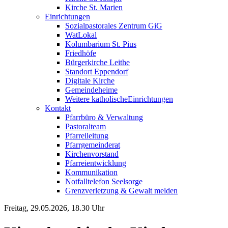
Kirche St. Marien
Einrichtungen
Sozialpastorales Zentrum GiG
WatLokal
Kolumbarium St. Pius
Friedhöfe
Bürgerkirche Leithe
Standort Eppendorf
Digitale Kirche
Gemeindeheime
Weitere katholische
­­Einrichtungen
Kontakt
Pfarrbüro & Verwaltung
Pastoralteam
Pfarreileitung
Pfarrgemeinderat
Kirchenvorstand
Pfarreientwicklung
Kommunikation
Notfalltelefon Seelsorge
Grenzverletzung &
Gewalt melden
Freitag, 29.05.2026, 18.30 Uhr