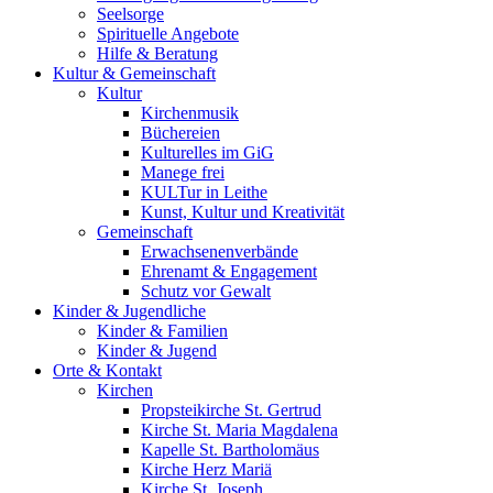
Seelsorge
Spirituelle Angebote
Hilfe & Beratung
Kultur &
Gemeinschaft
Kultur
Kirchenmusik
Büchereien
Kulturelles im GiG
Manege frei
KULTur in Leithe
Kunst, Kultur und Kreativität
Gemeinschaft
Erwachsenenverbände
Ehrenamt & Engagement
Schutz vor Gewalt
Kinder &
Jugendliche
Kinder & Familien
Kinder & Jugend
Orte &
Kontakt
Kirchen
Propsteikirche St. Gertrud
Kirche St. Maria Magdalena
Kapelle St. Bartholomäus
Kirche Herz Mariä
Kirche St. Joseph