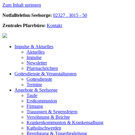
Zum Inhalt springen
Notfalltelefon-Seelsorge:
02327 . 3015 - 50
Zentrales Pfarrbüro:
Kontakt
Impulse &
Aktuelles
Aktuelles
Impulse
Newsletter
Pfarrnachrichten
Gottesdienste &
Veranstaltungen
Gottesdienste
Termine
Angebote &
Seelsorge
Taufe
Erstkommunion
Firmung
Trauungen & Segensfeiern
Versöhnung & Beichte
Krankenkommunion & Krankensalbung
Katholischwerden
Beerdigung &
Trauerbegleitung