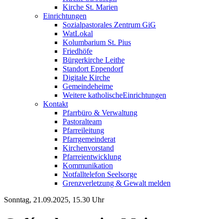
Kirche St. Marien
Einrichtungen
Sozialpastorales Zentrum GiG
WatLokal
Kolumbarium St. Pius
Friedhöfe
Bürgerkirche Leithe
Standort Eppendorf
Digitale Kirche
Gemeindeheime
Weitere katholische
­­Einrichtungen
Kontakt
Pfarrbüro & Verwaltung
Pastoralteam
Pfarreileitung
Pfarrgemeinderat
Kirchenvorstand
Pfarreientwicklung
Kommunikation
Notfalltelefon Seelsorge
Grenzverletzung &
Gewalt melden
Sonntag, 21.09.2025, 15.30 Uhr