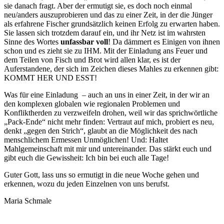
sie danach fragt. Aber der ermutigt sie, es doch noch einmal
neu/anders auszuprobieren und das zu einer Zeit, in der die Jünger
als erfahrene Fischer grundsätzlich keinen Erfolg zu erwarten haben.
Sie lassen sich trotzdem darauf ein, und ihr Netz ist im wahrsten
Sinne des Wortes
unfassbar voll
! Da dämmert es Einigen von ihnen
schon und es zieht sie zu IHM. Mit der Einladung ans Feuer und
dem Teilen von Fisch und Brot wird allen klar, es ist der
Auferstandene, der sich im Zeichen dieses Mahles zu erkennen gibt:
KOMMT HER UND ESST!
Was für eine Einladung – auch an uns in einer Zeit, in der wir an
den komplexen globalen wie regionalen Problemen und
Konfliktherden zu verzweifeln drohen, weil wir das sprichwörtliche
„Pack-Ende“ nicht mehr finden: Vertraut auf mich, probiert es neu,
denkt „gegen den Strich“, glaubt an die Möglichkeit des nach
menschlichem Ermessen Unmöglichen! Und: Haltet
Mahlgemeinschaft mit mir und untereinander. Das stärkt euch und
gibt euch die Gewissheit: Ich bin bei euch alle Tage!
Guter Gott, lass uns so ermutigt in die neue Woche gehen und
erkennen, wozu du jeden Einzelnen von uns berufst.
Maria Schmale