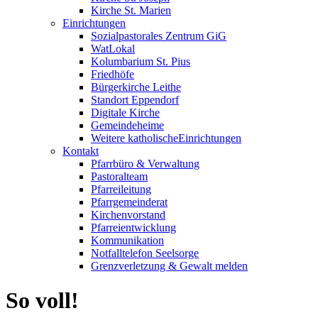
Kirche St. Marien
Einrichtungen
Sozialpastorales Zentrum GiG
WatLokal
Kolumbarium St. Pius
Friedhöfe
Bürgerkirche Leithe
Standort Eppendorf
Digitale Kirche
Gemeindeheime
Weitere katholische
­­Einrichtungen
Kontakt
Pfarrbüro & Verwaltung
Pastoralteam
Pfarreileitung
Pfarrgemeinderat
Kirchenvorstand
Pfarreientwicklung
Kommunikation
Notfalltelefon Seelsorge
Grenzverletzung &
Gewalt melden
So voll!