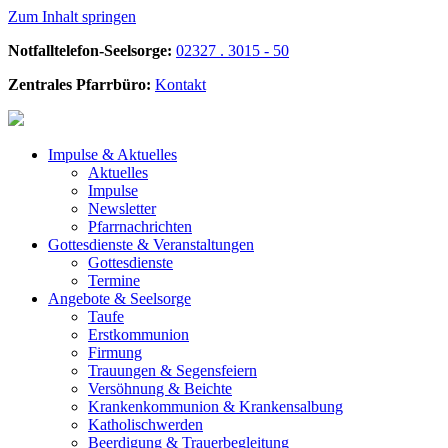
Zum Inhalt springen
Notfalltelefon-Seelsorge:
02327 . 3015 - 50
Zentrales Pfarrbüro:
Kontakt
Impulse &
Aktuelles
Aktuelles
Impulse
Newsletter
Pfarrnachrichten
Gottesdienste &
Veranstaltungen
Gottesdienste
Termine
Angebote &
Seelsorge
Taufe
Erstkommunion
Firmung
Trauungen & Segensfeiern
Versöhnung & Beichte
Krankenkommunion & Krankensalbung
Katholischwerden
Beerdigung &
Trauerbegleitung