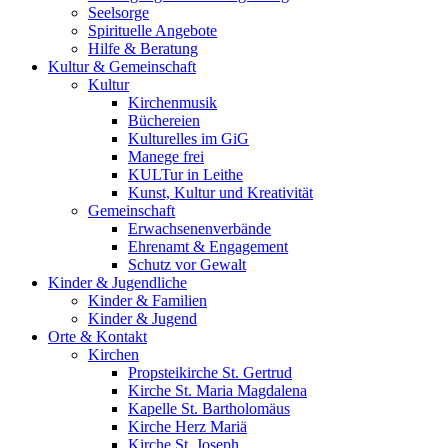
Seelsorge
Spirituelle Angebote
Hilfe & Beratung
Kultur &
Gemeinschaft
Kultur
Kirchenmusik
Büchereien
Kulturelles im GiG
Manege frei
KULTur in Leithe
Kunst, Kultur und Kreativität
Gemeinschaft
Erwachsenenverbände
Ehrenamt & Engagement
Schutz vor Gewalt
Kinder &
Jugendliche
Kinder & Familien
Kinder & Jugend
Orte &
Kontakt
Kirchen
Propsteikirche St. Gertrud
Kirche St. Maria Magdalena
Kapelle St. Bartholomäus
Kirche Herz Mariä
Kirche St. Joseph