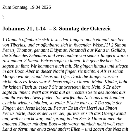
Zum Sonntag, 19.04.2026
';
Johannes 21, 1-14 – 3. Sonntag der Osterzeit
1 Danach offenbarte sich Jesus den Jüngern noch einmal, am See
von Tiberias, und er offenbarte sich in folgender Weise.[1] 2 Simon
Petrus, Thomas, genannt Didymus, Natanaël aus Kana in Galiläa,
die Söhne des Zebedäus und zwei andere von seinen Jüngern waren
zusammen. 3 Simon Petrus sagte zu ihnen: Ich gehe fischen. Sie
sagten zu ihm: Wir kommen auch mit. Sie gingen hinaus und stiegen
in das Boot. Aber in dieser Nacht fingen sie nichts. 4 Als es schon
Morgen wurde, stand Jesus am Ufer. Doch die Jünger wussten
nicht, dass es Jesus war. 5 Jesus sagte zu ihnen: Meine Kinder, habt
ihr keinen Fisch zu essen? Sie antworteten ihm: Nein. 6 Er aber
sagte zu ihnen: Werft das Netz auf der rechten Seite des Bootes aus
und ihr werdet etwas finden. Sie warfen das Netz aus und konnten
es nicht wieder einholen, so voller Fische war es. 7 Da sagte der
Jünger, den Jesus liebte, zu Petrus: Es ist der Herr! Als Simon
Petrus hörte, dass es der Herr sei, gürtete er sich das Obergewand
um, weil er nackt war, und sprang in den See. 8 Dann kamen die
anderen Jünger mit dem Boot – sie waren nämlich nicht weit vom
Land entfernt, nur etwa zweihundert Ellen – und zogen das Netz mit