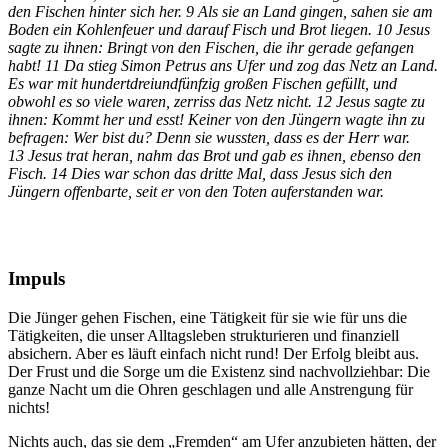
den Fischen hinter sich her. 9 Als sie an Land gingen, sahen sie am
Boden ein Kohlenfeuer und darauf Fisch und Brot liegen. 10 Jesus
sagte zu ihnen: Bringt von den Fischen, die ihr gerade gefangen
habt! 11 Da stieg Simon Petrus ans Ufer und zog das Netz an Land.
Es war mit hundertdreiundfünfzig großen Fischen gefüllt, und
obwohl es so viele waren, zerriss das Netz nicht. 12 Jesus sagte zu
ihnen: Kommt her und esst! Keiner von den Jüngern wagte ihn zu
befragen: Wer bist du? Denn sie wussten, dass es der Herr war.
13 Jesus trat heran, nahm das Brot und gab es ihnen, ebenso den
Fisch. 14 Dies war schon das dritte Mal, dass Jesus sich den
Jüngern offenbarte, seit er von den Toten auferstanden war.
Impuls
Die Jünger gehen Fischen, eine Tätigkeit für sie wie für uns die
Tätigkeiten, die unser Alltagsleben strukturieren und finanziell
absichern. Aber es läuft einfach nicht rund! Der Erfolg bleibt aus.
Der Frust und die Sorge um die Existenz sind nachvollziehbar: Die
ganze Nacht um die Ohren geschlagen und alle Anstrengung für
nichts!
Nichts auch, das sie dem „Fremden“ am Ufer anzubieten hätten, der