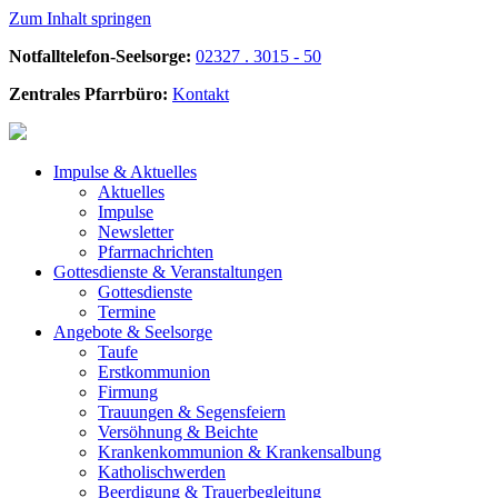
Zum Inhalt springen
Notfalltelefon-Seelsorge:
02327 . 3015 - 50
Zentrales Pfarrbüro:
Kontakt
Impulse &
Aktuelles
Aktuelles
Impulse
Newsletter
Pfarrnachrichten
Gottesdienste &
Veranstaltungen
Gottesdienste
Termine
Angebote &
Seelsorge
Taufe
Erstkommunion
Firmung
Trauungen & Segensfeiern
Versöhnung & Beichte
Krankenkommunion & Krankensalbung
Katholischwerden
Beerdigung &
Trauerbegleitung