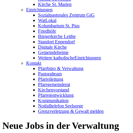
Kirche St. Marien
Einrichtungen
Sozialpastorales Zentrum GiG
WatLokal
Kolumbarium St. Pius
Friedhöfe
Bürgerkirche Leithe
Standort Eppendorf
Digitale Kirche
Gemeindeheime
Weitere katholische
­­Einrichtungen
Kontakt
Pfarrbüro & Verwaltung
Pastoralteam
Pfarreileitung
Pfarrgemeinderat
Kirchenvorstand
Pfarreientwicklung
Kommunikation
Notfalltelefon Seelsorge
Grenzverletzung &
Gewalt melden
Neue Jobs in der Verwaltung