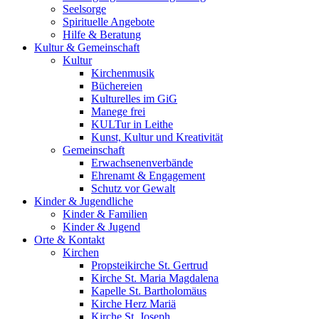
Seelsorge
Spirituelle Angebote
Hilfe & Beratung
Kultur &
Gemeinschaft
Kultur
Kirchenmusik
Büchereien
Kulturelles im GiG
Manege frei
KULTur in Leithe
Kunst, Kultur und Kreativität
Gemeinschaft
Erwachsenenverbände
Ehrenamt & Engagement
Schutz vor Gewalt
Kinder &
Jugendliche
Kinder & Familien
Kinder & Jugend
Orte &
Kontakt
Kirchen
Propsteikirche St. Gertrud
Kirche St. Maria Magdalena
Kapelle St. Bartholomäus
Kirche Herz Mariä
Kirche St. Joseph