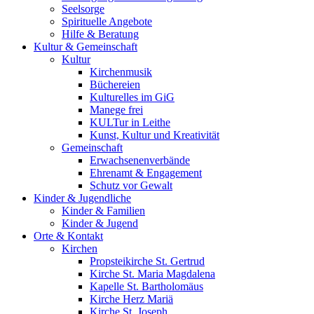
Seelsorge
Spirituelle Angebote
Hilfe & Beratung
Kultur &
Gemeinschaft
Kultur
Kirchenmusik
Büchereien
Kulturelles im GiG
Manege frei
KULTur in Leithe
Kunst, Kultur und Kreativität
Gemeinschaft
Erwachsenenverbände
Ehrenamt & Engagement
Schutz vor Gewalt
Kinder &
Jugendliche
Kinder & Familien
Kinder & Jugend
Orte &
Kontakt
Kirchen
Propsteikirche St. Gertrud
Kirche St. Maria Magdalena
Kapelle St. Bartholomäus
Kirche Herz Mariä
Kirche St. Joseph