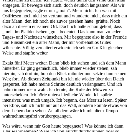
entgegen. Er bewegte sich auch, doch deutlich langsamer. Als wir
uns begegneten, sagte er nur „moin“. Mehr nicht. Ich war mit
Ostfriesen noch nicht so vertraut und wunderte mich, dass mich ein
alter Mann, den ich noch nie zuvor gesehen hatte, grüßte. Noch
dazu an diesem einsamen Ort. Doch ich hatte schon gehört, dass
„moi“ im Plattdeutschen „gut“ bedeutet. Das kann man zu jeder
Tages- und Nachtzeit wünschen. Mir begegnete also in der Fremde
und Einsamkeit ein alter Mann, der mir vorbehaltlos Gutes
wünschte. Völlig verdattert erwiderte ich seinen Gruß in gleicher
Weise und stapfte weiter.
Exakt fünf Meter weiter. Dann blieb ich stehen und sah dem Mann
hinterher. Er ging gemächlich, blieb immer wieder stehen, sah
hierhin, sah dorthin, hob den Blick mitunter und setzte dann seinen
Weg fort. Ab diesem Zeitpunkt bin ich nie wieder über den Deich
gespurtet. Ich habe meine Schritte deutlich verlangsamt. Und ich
nahm immer mehr wahr. Ich lernte, die Rufe der Möwen zu
unterscheiden. Ich hörte unterschiedliche Winde. Ich spürte
intensiver, was mich umgab. Ich begann, das Meer zu lesen. Später,
bei Ebbe, sah ich nicht nur auf das Watt, sondern konnte etwas von
dem Leben darin sehen. An all dem wäre ich mit altem Tempo
wahrnehmungsfrei vorübergegangen.
Was wäre, wenn mir Gott heute begegnete? Was könnte ich dann
alles wahrnehmen? Wäre ich von Furcht durchdrungen oder so