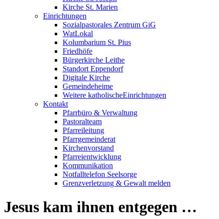
Kirche St. Marien
Einrichtungen
Sozialpastorales Zentrum GiG
WatLokal
Kolumbarium St. Pius
Friedhöfe
Bürgerkirche Leithe
Standort Eppendorf
Digitale Kirche
Gemeindeheime
Weitere katholische
­­Einrichtungen
Kontakt
Pfarrbüro & Verwaltung
Pastoralteam
Pfarreileitung
Pfarrgemeinderat
Kirchenvorstand
Pfarreientwicklung
Kommunikation
Notfalltelefon Seelsorge
Grenzverletzung &
Gewalt melden
Jesus kam ihnen entgegen …