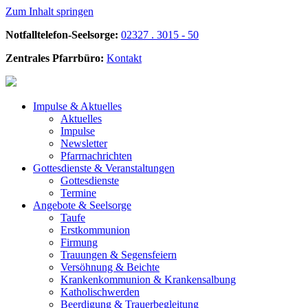
Zum Inhalt springen
Notfalltelefon-Seelsorge:
02327 . 3015 - 50
Zentrales Pfarrbüro:
Kontakt
Impulse &
Aktuelles
Aktuelles
Impulse
Newsletter
Pfarrnachrichten
Gottesdienste &
Veranstaltungen
Gottesdienste
Termine
Angebote &
Seelsorge
Taufe
Erstkommunion
Firmung
Trauungen & Segensfeiern
Versöhnung & Beichte
Krankenkommunion & Krankensalbung
Katholischwerden
Beerdigung &
Trauerbegleitung