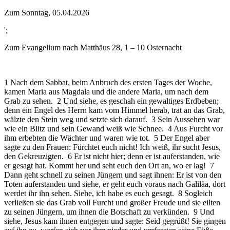
Zum Sonntag, 05.04.2026
';
Zum Evangelium nach Matthäus 28, 1 – 10 Osternacht
1 Nach dem Sabbat, beim Anbruch des ersten Tages der Woche,
kamen Maria aus Magdala und die andere Maria, um nach dem
Grab zu sehen. 2 Und siehe, es geschah ein gewaltiges Erdbeben;
denn ein Engel des Herrn kam vom Himmel herab, trat an das Grab,
wälzte den Stein weg und setzte sich darauf. 3 Sein Aussehen war
wie ein Blitz und sein Gewand weiß wie Schnee. 4 Aus Furcht vor
ihm erbebten die Wächter und waren wie tot. 5 Der Engel aber
sagte zu den Frauen: Fürchtet euch nicht! Ich weiß, ihr sucht Jesus,
den Gekreuzigten. 6 Er ist nicht hier; denn er ist auferstanden, wie
er gesagt hat. Kommt her und seht euch den Ort an, wo er lag! 7
Dann geht schnell zu seinen Jüngern und sagt ihnen: Er ist von den
Toten auferstanden und siehe, er geht euch voraus nach Galiläa, dort
werdet ihr ihn sehen. Siehe, ich habe es euch gesagt. 8 Sogleich
verließen sie das Grab voll Furcht und großer Freude und sie eilten
zu seinen Jüngern, um ihnen die Botschaft zu verkünden. 9 Und
siehe, Jesus kam ihnen entgegen und sagte: Seid gegrüßt! Sie gingen