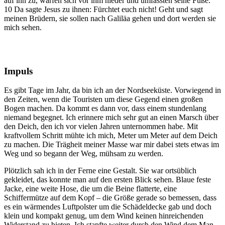
auf ihn zu, warfen sich vor ihm nieder und umfassten seine Füße.
10 Da sagte Jesus zu ihnen: Fürchtet euch nicht! Geht und sagt
meinen Brüdern, sie sollen nach Galiläa gehen und dort werden sie
mich sehen.
Impuls
Es gibt Tage im Jahr, da bin ich an der Nordseeküste. Vorwiegend in
den Zeiten, wenn die Touristen um diese Gegend einen großen
Bogen machen. Da kommt es dann vor, dass einem stundenlang
niemand begegnet. Ich erinnere mich sehr gut an einen Marsch über
den Deich, den ich vor vielen Jahren unternommen habe. Mit
kraftvollem Schritt mühte ich mich, Meter um Meter auf dem Deich
zu machen. Die Trägheit meiner Masse war mir dabei stets etwas im
Weg und so begann der Weg, mühsam zu werden.
Plötzlich sah ich in der Ferne eine Gestalt. Sie war ortsüblich
gekleidet, das konnte man auf den ersten Blick sehen. Blaue feste
Jacke, eine weite Hose, die um die Beine flatterte, eine
Schiffermütze auf dem Kopf – die Größe gerade so bemessen, dass
es ein wärmendes Luftpolster um die Schädeldecke gab und doch
klein und kompakt genug, um dem Wind keinen hinreichenden
Widerstand zu bieten. Ich stapfte weiter durch den Wind dem Man