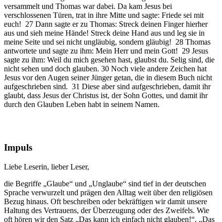
versammelt und Thomas war dabei. Da kam Jesus bei
verschlossenen Türen, trat in ihre Mitte und sagte: Friede sei mit
euch! 27 Dann sagte er zu Thomas: Streck deinen Finger hierher
aus und sieh meine Hände! Streck deine Hand aus und leg sie in
meine Seite und sei nicht ungläubig, sondern gläubig! 28 Thomas
antwortete und sagte zu ihm: Mein Herr und mein Gott! 29 Jesus
sagte zu ihm: Weil du mich gesehen hast, glaubst du. Selig sind, die
nicht sehen und doch glauben. 30 Noch viele andere Zeichen hat
Jesus vor den Augen seiner Jünger getan, die in diesem Buch nicht
aufgeschrieben sind. 31 Diese aber sind aufgeschrieben, damit ihr
glaubt, dass Jesus der Christus ist, der Sohn Gottes, und damit ihr
durch den Glauben Leben habt in seinem Namen.
Impuls
Liebe Leserin, lieber Leser,
die Begriffe „Glaube“ und „Unglaube“ sind tief in der deutschen
Sprache verwurzelt und prägen den Alltag weit über den religiösen
Bezug hinaus. Oft beschreiben oder bekräftigen wir damit unsere
Haltung des Vertrauens, der Überzeugung oder des Zweifels. Wie
oft hören wir den Satz „Das kann ich einfach nicht glauben!“, „Das