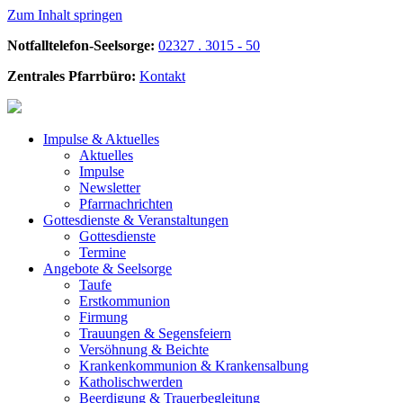
Zum Inhalt springen
Notfalltelefon-Seelsorge:
02327 . 3015 - 50
Zentrales Pfarrbüro:
Kontakt
Impulse &
Aktuelles
Aktuelles
Impulse
Newsletter
Pfarrnachrichten
Gottesdienste &
Veranstaltungen
Gottesdienste
Termine
Angebote &
Seelsorge
Taufe
Erstkommunion
Firmung
Trauungen & Segensfeiern
Versöhnung & Beichte
Krankenkommunion & Krankensalbung
Katholischwerden
Beerdigung &
Trauerbegleitung