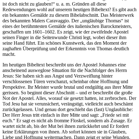
ist doch nicht zu glauben!“ u. a. m. Gründen all diese
Redewendungen wohl auf unserem heutigen Bibeltext? Es gibt auch
ein bekanntes Gemälde zu diesem Bibelabschnitt. Das Meisterwerk
des bekannten Malers Caravaggio. Der „ungläubige Thomas“ ist
eines der berühmtesten Gemälde des italienischen Barockmeisters,
geschaffen um 1601–1602. Es zeigt, wie der zweifelnde Apostel
seinen Finger in die Seitenwunde Christi legt, wobei dieser ihm
seine Hand führt. Ein schönes Kunstwerk, das den Moment der
zaghaften Überprüfung und der Erkenntnis von Thomas deutlich
macht.
Im heutigen Bibeltext beschreibt uns der Apostel Johannes eine
anscheinend ausweglose Situation für die Nachfolger des Herrn
Jesus: Sie haben sich aus Angst und Verzweiflung hinter
verschlossenen Türen verschanzt, scheinbar ohne Hoffnung und
Perspektive. Ihr Meister wurde brutal und endgültig aus ihrer Mitte
gerissen. So beginnt dieser Abschnitt – und er beschreibt die große
Not der Apostel. Alles, worauf sie gesetzt hatten, ist zerbrochen. Der
Tod Jesu hat sie verunsichert, verängstigt, vielleicht auch beschämt
zurückgelassen. Und genau dort geschieht das (fast) Unglaubliche:
Der Herr Jesus tritt einfach in ihre Mitte und sagt: „Friede sei mit
euch.“ Er sagt es nicht als fromme Floskel, sondern als Zusage. Er
wartet nicht ab, bis der Mut bei ihnen zurückkehrt und Er fordert
keine Erklärungen von ihnen. Ab sofort können sie in Glauben,
Liebe und Hoffnung weitermachen. Dann zeigt er seine Wunden.