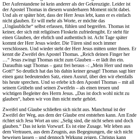
Der Auferstandene ist kein anderer als der Gekreuzigte. Leider ist
der Apostel Thomas in diesem wunderbaren Moment nicht dabei.
Und als er später hört, dass der Herr Jesus lebt, kann er es einfach
nicht glauben. Er will mehr als Worte, er möchte das
„Unglaubliche“ selbst erfassen, fühlen und begreifen. Thomas ist
keiner, der sich mit religiösen Floskeln zufriedengibt. Er steht für
einen Glauben, der ehrlich und authentisch ist. Acht Tage später
kommt der Herr Jesus wieder. Die Türen sind noch immer
verschlossen. Und wieder steht der Herr Jesus mitten unter ihnen. Er
kennt die Zweifel des Apostel Thomas. „Reich deinen Finger her
…“ Jesus zwingt Thomas nicht zum Glauben – er lädt ihn ein.
Daraufhin sagt Thomas – ganz frei heraus –: „Mein Herr und mein
Gott!“ So deutlich hat das bis dahin keiner gesagt! Thomas sagt hier
einen ganz bedeutenden Satz, einen Ausruf, über den wir ebenfalls
bis heute sprechen. Und so erlebe ich den Apostel Thomas – mit all
seinem Grübeln und seinen Zweifeln – als einen treuen und
wichtigen Begleiter des Herrn Jesus. „Das ist doch wohl nicht zu
glauben“, haben wir von ihm nicht mehr gehört.
Zweifel und Glaube schließen sich nicht aus. Manchmal ist der
Zweifel der Weg, aus dem der Glaube erst entstehen kann. Am Ende
richtet sich Jesu Wort an uns: „Selig sind, die nicht sehen und doch
glauben.“ Das ist kein Vorwurf. Es ist eine Zusage. Wir leben aus
dem Vertrauen, aus dem Zeugnis, aus Begegnungen, die sich nicht
beweisen lassen – und dennoch Wirkung zeigen. Christus kann