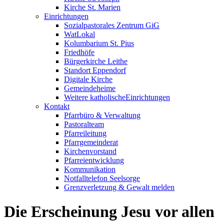
Kirche St. Marien
Einrichtungen
Sozialpastorales Zentrum GiG
WatLokal
Kolumbarium St. Pius
Friedhöfe
Bürgerkirche Leithe
Standort Eppendorf
Digitale Kirche
Gemeindeheime
Weitere katholische
­­Einrichtungen
Kontakt
Pfarrbüro & Verwaltung
Pastoralteam
Pfarreileitung
Pfarrgemeinderat
Kirchenvorstand
Pfarreientwicklung
Kommunikation
Notfalltelefon Seelsorge
Grenzverletzung &
Gewalt melden
Die Erscheinung Jesu vor allen