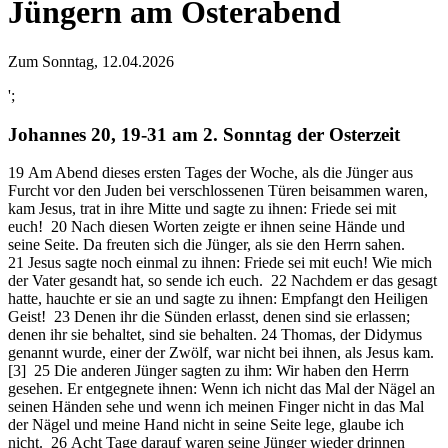
Jüngern am Osterabend
Zum Sonntag, 12.04.2026
';
Johannes 20, 19-31 am 2. Sonntag der Osterzeit
19 Am Abend dieses ersten Tages der Woche, als die Jünger aus
Furcht vor den Juden bei verschlossenen Türen beisammen waren,
kam Jesus, trat in ihre Mitte und sagte zu ihnen: Friede sei mit
euch! 20 Nach diesen Worten zeigte er ihnen seine Hände und
seine Seite. Da freuten sich die Jünger, als sie den Herrn sahen.
21 Jesus sagte noch einmal zu ihnen: Friede sei mit euch! Wie mich
der Vater gesandt hat, so sende ich euch. 22 Nachdem er das gesagt
hatte, hauchte er sie an und sagte zu ihnen: Empfangt den Heiligen
Geist! 23 Denen ihr die Sünden erlasst, denen sind sie erlassen;
denen ihr sie behaltet, sind sie behalten. 24 Thomas, der Didymus
genannt wurde, einer der Zwölf, war nicht bei ihnen, als Jesus kam.
[3] 25 Die anderen Jünger sagten zu ihm: Wir haben den Herrn
gesehen. Er entgegnete ihnen: Wenn ich nicht das Mal der Nägel an
seinen Händen sehe und wenn ich meinen Finger nicht in das Mal
der Nägel und meine Hand nicht in seine Seite lege, glaube ich
nicht. 26 Acht Tage darauf waren seine Jünger wieder drinnen