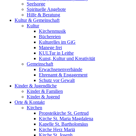
Seelsorge
Spirituelle Angebote
Hilfe & Beratung
Kultur &
Gemeinschaft
Kultur
Kirchenmusik
Büchereien
Kulturelles im GiG
Manege frei
KULTur in Leithe
Kunst, Kultur und Kreativität
Gemeinschaft
Erwachsenenverbände
Ehrenamt & Engagement
Schutz vor Gewalt
Kinder &
Jugendliche
Kinder & Familien
Kinder & Jugend
Orte &
Kontakt
Kirchen
Propsteikirche St. Gertrud
Kirche St. Maria Magdalena
Kapelle St. Bartholomäus
Kirche Herz Mariä
Kirche St. Joseph