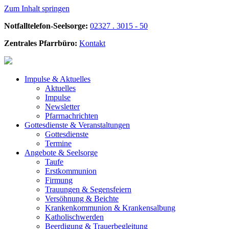
Zum Inhalt springen
Notfalltelefon-Seelsorge:
02327 . 3015 - 50
Zentrales Pfarrbüro:
Kontakt
Impulse &
Aktuelles
Aktuelles
Impulse
Newsletter
Pfarrnachrichten
Gottesdienste &
Veranstaltungen
Gottesdienste
Termine
Angebote &
Seelsorge
Taufe
Erstkommunion
Firmung
Trauungen & Segensfeiern
Versöhnung & Beichte
Krankenkommunion & Krankensalbung
Katholischwerden
Beerdigung &
Trauerbegleitung