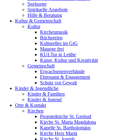
Seelsorge
Spirituelle Angebote
Hilfe & Beratung
Kultur &
Gemeinschaft
Kultur
Kirchenmusik
Büchereien
Kulturelles im GiG
Manege frei
KULTur in Leithe
Kunst, Kultur und Kreativität
Gemeinschaft
Erwachsenenverbände
Ehrenamt & Engagement
Schutz vor Gewalt
Kinder &
Jugendliche
Kinder & Familien
Kinder & Jugend
Orte &
Kontakt
Kirchen
Propsteikirche St. Gertrud
Kirche St. Maria Magdalena
Kapelle St. Bartholomäus
Kirche Herz Mariä
Kirche St. Joseph