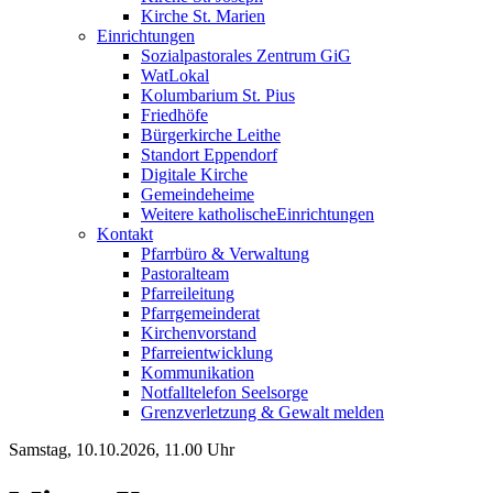
Kirche St. Marien
Einrichtungen
Sozialpastorales Zentrum GiG
WatLokal
Kolumbarium St. Pius
Friedhöfe
Bürgerkirche Leithe
Standort Eppendorf
Digitale Kirche
Gemeindeheime
Weitere katholische
­­Einrichtungen
Kontakt
Pfarrbüro & Verwaltung
Pastoralteam
Pfarreileitung
Pfarrgemeinderat
Kirchenvorstand
Pfarreientwicklung
Kommunikation
Notfalltelefon Seelsorge
Grenzverletzung &
Gewalt melden
Samstag, 10.10.2026, 11.00 Uhr