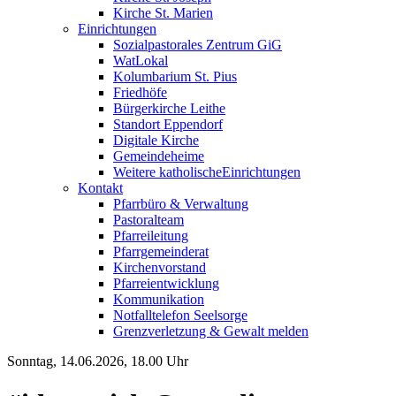
Kirche St. Marien
Einrichtungen
Sozialpastorales Zentrum GiG
WatLokal
Kolumbarium St. Pius
Friedhöfe
Bürgerkirche Leithe
Standort Eppendorf
Digitale Kirche
Gemeindeheime
Weitere katholische
­­Einrichtungen
Kontakt
Pfarrbüro & Verwaltung
Pastoralteam
Pfarreileitung
Pfarrgemeinderat
Kirchenvorstand
Pfarreientwicklung
Kommunikation
Notfalltelefon Seelsorge
Grenzverletzung &
Gewalt melden
Sonntag, 14.06.2026, 18.00 Uhr