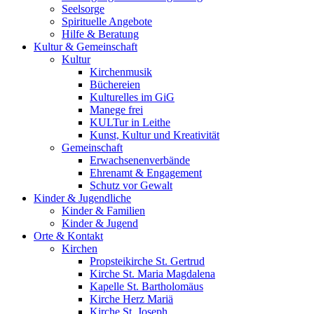
Seelsorge
Spirituelle Angebote
Hilfe & Beratung
Kultur &
Gemeinschaft
Kultur
Kirchenmusik
Büchereien
Kulturelles im GiG
Manege frei
KULTur in Leithe
Kunst, Kultur und Kreativität
Gemeinschaft
Erwachsenenverbände
Ehrenamt & Engagement
Schutz vor Gewalt
Kinder &
Jugendliche
Kinder & Familien
Kinder & Jugend
Orte &
Kontakt
Kirchen
Propsteikirche St. Gertrud
Kirche St. Maria Magdalena
Kapelle St. Bartholomäus
Kirche Herz Mariä
Kirche St. Joseph