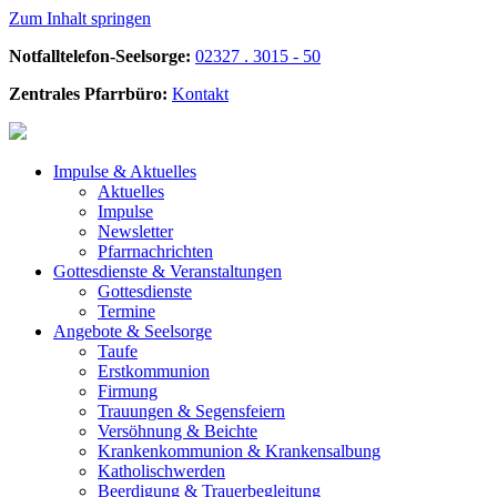
Zum Inhalt springen
Notfalltelefon-Seelsorge:
02327 . 3015 - 50
Zentrales Pfarrbüro:
Kontakt
Impulse &
Aktuelles
Aktuelles
Impulse
Newsletter
Pfarrnachrichten
Gottesdienste &
Veranstaltungen
Gottesdienste
Termine
Angebote &
Seelsorge
Taufe
Erstkommunion
Firmung
Trauungen & Segensfeiern
Versöhnung & Beichte
Krankenkommunion & Krankensalbung
Katholischwerden
Beerdigung &
Trauerbegleitung