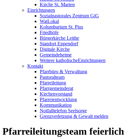
Kirche St. Marien
Einrichtungen
Sozialpastorales Zentrum GiG
WatLokal
Kolumbarium St. Pius
Friedhöfe
Bürgerkirche Leithe
Standort Eppendorf
Digitale Kirche
Gemeindeheime
Weitere katholische
­­Einrichtungen
Kontakt
Pfarrbüro & Verwaltung
Pastoralteam
Pfarreileitung
Pfarrgemeinderat
Kirchenvorstand
Pfarreientwicklung
Kommunikation
Notfalltelefon Seelsorge
Grenzverletzung &
Gewalt melden
Pfarreileitungsteam feierlich