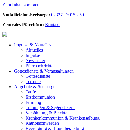
Zum Inhalt springen
Notfalltelefon-Seelsorge:
02327 . 3015 - 50
Zentrales Pfarrbüro:
Kontakt
Impulse &
Aktuelles
Aktuelles
Impulse
Newsletter
Pfarrnachrichten
Gottesdienste &
Veranstaltungen
Gottesdienste
Termine
Angebote &
Seelsorge
Taufe
Erstkommunion
Firmung
Trauungen & Segensfeiern
Versöhnung & Beichte
Krankenkommunion & Krankensalbung
Katholischwerden
Beerdigung &
Trauerbegleitung