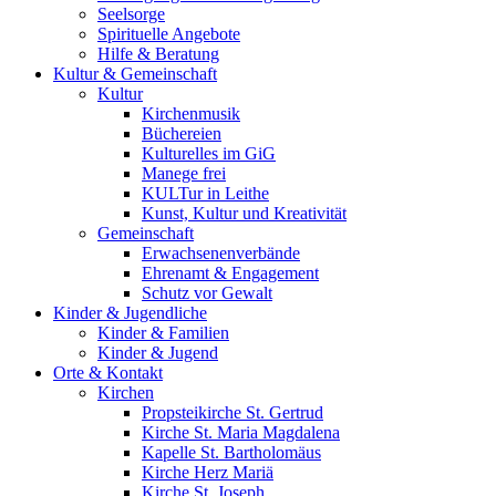
Seelsorge
Spirituelle Angebote
Hilfe & Beratung
Kultur &
Gemeinschaft
Kultur
Kirchenmusik
Büchereien
Kulturelles im GiG
Manege frei
KULTur in Leithe
Kunst, Kultur und Kreativität
Gemeinschaft
Erwachsenenverbände
Ehrenamt & Engagement
Schutz vor Gewalt
Kinder &
Jugendliche
Kinder & Familien
Kinder & Jugend
Orte &
Kontakt
Kirchen
Propsteikirche St. Gertrud
Kirche St. Maria Magdalena
Kapelle St. Bartholomäus
Kirche Herz Mariä
Kirche St. Joseph