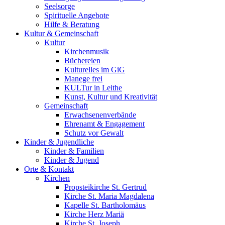
Seelsorge
Spirituelle Angebote
Hilfe & Beratung
Kultur &
Gemeinschaft
Kultur
Kirchenmusik
Büchereien
Kulturelles im GiG
Manege frei
KULTur in Leithe
Kunst, Kultur und Kreativität
Gemeinschaft
Erwachsenenverbände
Ehrenamt & Engagement
Schutz vor Gewalt
Kinder &
Jugendliche
Kinder & Familien
Kinder & Jugend
Orte &
Kontakt
Kirchen
Propsteikirche St. Gertrud
Kirche St. Maria Magdalena
Kapelle St. Bartholomäus
Kirche Herz Mariä
Kirche St. Joseph