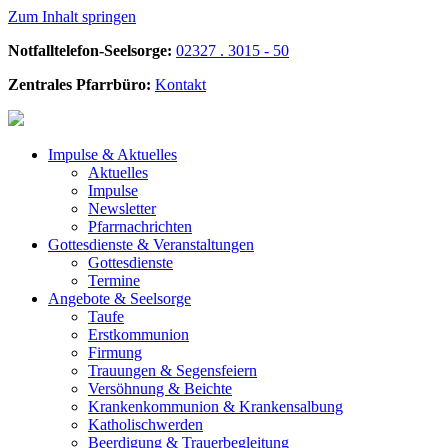
Zum Inhalt springen
Notfalltelefon-Seelsorge:
02327 . 3015 - 50
Zentrales Pfarrbüro:
Kontakt
Impulse &
Aktuelles
Aktuelles
Impulse
Newsletter
Pfarrnachrichten
Gottesdienste &
Veranstaltungen
Gottesdienste
Termine
Angebote &
Seelsorge
Taufe
Erstkommunion
Firmung
Trauungen & Segensfeiern
Versöhnung & Beichte
Krankenkommunion & Krankensalbung
Katholischwerden
Beerdigung &
Trauerbegleitung