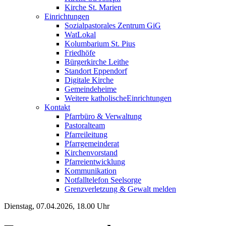
Kirche St. Marien
Einrichtungen
Sozialpastorales Zentrum GiG
WatLokal
Kolumbarium St. Pius
Friedhöfe
Bürgerkirche Leithe
Standort Eppendorf
Digitale Kirche
Gemeindeheime
Weitere katholische
­­Einrichtungen
Kontakt
Pfarrbüro & Verwaltung
Pastoralteam
Pfarreileitung
Pfarrgemeinderat
Kirchenvorstand
Pfarreientwicklung
Kommunikation
Notfalltelefon Seelsorge
Grenzverletzung &
Gewalt melden
Dienstag, 07.04.2026, 18.00 Uhr