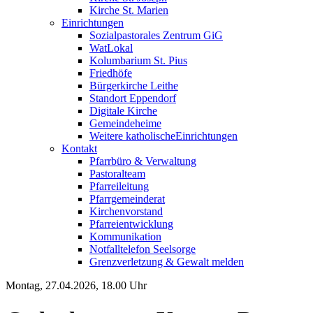
Kirche St. Marien
Einrichtungen
Sozialpastorales Zentrum GiG
WatLokal
Kolumbarium St. Pius
Friedhöfe
Bürgerkirche Leithe
Standort Eppendorf
Digitale Kirche
Gemeindeheime
Weitere katholische
­­Einrichtungen
Kontakt
Pfarrbüro & Verwaltung
Pastoralteam
Pfarreileitung
Pfarrgemeinderat
Kirchenvorstand
Pfarreientwicklung
Kommunikation
Notfalltelefon Seelsorge
Grenzverletzung &
Gewalt melden
Montag, 27.04.2026, 18.00 Uhr