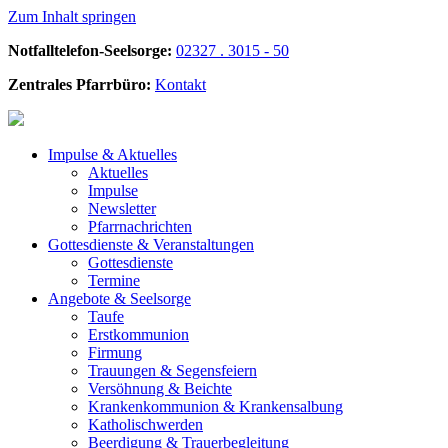
Zum Inhalt springen
Notfalltelefon-Seelsorge:
02327 . 3015 - 50
Zentrales Pfarrbüro:
Kontakt
Impulse &
Aktuelles
Aktuelles
Impulse
Newsletter
Pfarrnachrichten
Gottesdienste &
Veranstaltungen
Gottesdienste
Termine
Angebote &
Seelsorge
Taufe
Erstkommunion
Firmung
Trauungen & Segensfeiern
Versöhnung & Beichte
Krankenkommunion & Krankensalbung
Katholischwerden
Beerdigung &
Trauerbegleitung