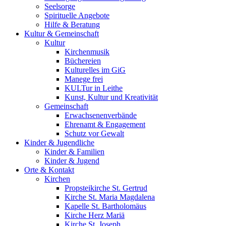
Seelsorge
Spirituelle Angebote
Hilfe & Beratung
Kultur &
Gemeinschaft
Kultur
Kirchenmusik
Büchereien
Kulturelles im GiG
Manege frei
KULTur in Leithe
Kunst, Kultur und Kreativität
Gemeinschaft
Erwachsenenverbände
Ehrenamt & Engagement
Schutz vor Gewalt
Kinder &
Jugendliche
Kinder & Familien
Kinder & Jugend
Orte &
Kontakt
Kirchen
Propsteikirche St. Gertrud
Kirche St. Maria Magdalena
Kapelle St. Bartholomäus
Kirche Herz Mariä
Kirche St. Joseph