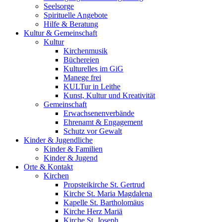
Seelsorge
Spirituelle Angebote
Hilfe & Beratung
Kultur &
Gemeinschaft
Kultur
Kirchenmusik
Büchereien
Kulturelles im GiG
Manege frei
KULTur in Leithe
Kunst, Kultur und Kreativität
Gemeinschaft
Erwachsenenverbände
Ehrenamt & Engagement
Schutz vor Gewalt
Kinder &
Jugendliche
Kinder & Familien
Kinder & Jugend
Orte &
Kontakt
Kirchen
Propsteikirche St. Gertrud
Kirche St. Maria Magdalena
Kapelle St. Bartholomäus
Kirche Herz Mariä
Kirche St. Joseph