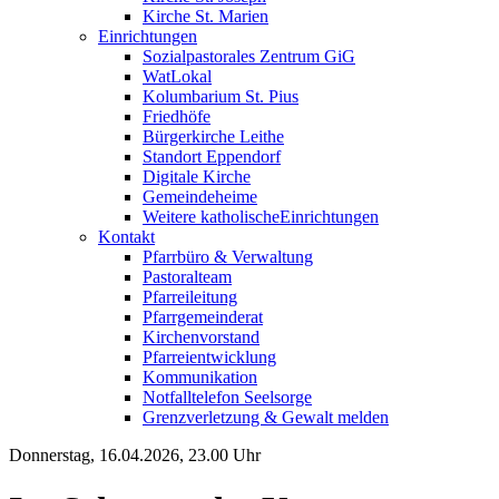
Kirche St. Marien
Einrichtungen
Sozialpastorales Zentrum GiG
WatLokal
Kolumbarium St. Pius
Friedhöfe
Bürgerkirche Leithe
Standort Eppendorf
Digitale Kirche
Gemeindeheime
Weitere katholische
­­Einrichtungen
Kontakt
Pfarrbüro & Verwaltung
Pastoralteam
Pfarreileitung
Pfarrgemeinderat
Kirchenvorstand
Pfarreientwicklung
Kommunikation
Notfalltelefon Seelsorge
Grenzverletzung &
Gewalt melden
Donnerstag, 16.04.2026, 23.00 Uhr