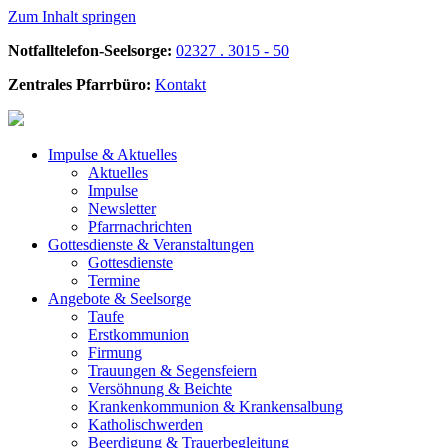
Zum Inhalt springen
Notfalltelefon-Seelsorge:
02327 . 3015 - 50
Zentrales Pfarrbüro:
Kontakt
Impulse &
Aktuelles
Aktuelles
Impulse
Newsletter
Pfarrnachrichten
Gottesdienste &
Veranstaltungen
Gottesdienste
Termine
Angebote &
Seelsorge
Taufe
Erstkommunion
Firmung
Trauungen & Segensfeiern
Versöhnung & Beichte
Krankenkommunion & Krankensalbung
Katholischwerden
Beerdigung &
Trauerbegleitung