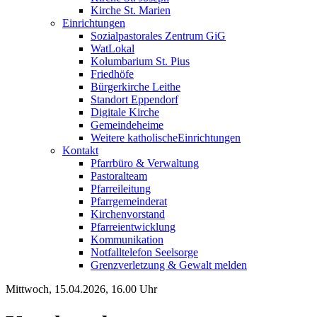
Kirche St. Marien
Einrichtungen
Sozialpastorales Zentrum GiG
WatLokal
Kolumbarium St. Pius
Friedhöfe
Bürgerkirche Leithe
Standort Eppendorf
Digitale Kirche
Gemeindeheime
Weitere katholische
­­Einrichtungen
Kontakt
Pfarrbüro & Verwaltung
Pastoralteam
Pfarreileitung
Pfarrgemeinderat
Kirchenvorstand
Pfarreientwicklung
Kommunikation
Notfalltelefon Seelsorge
Grenzverletzung &
Gewalt melden
Mittwoch, 15.04.2026, 16.00 Uhr