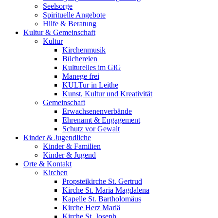
Seelsorge
Spirituelle Angebote
Hilfe & Beratung
Kultur &
Gemeinschaft
Kultur
Kirchenmusik
Büchereien
Kulturelles im GiG
Manege frei
KULTur in Leithe
Kunst, Kultur und Kreativität
Gemeinschaft
Erwachsenenverbände
Ehrenamt & Engagement
Schutz vor Gewalt
Kinder &
Jugendliche
Kinder & Familien
Kinder & Jugend
Orte &
Kontakt
Kirchen
Propsteikirche St. Gertrud
Kirche St. Maria Magdalena
Kapelle St. Bartholomäus
Kirche Herz Mariä
Kirche St. Joseph