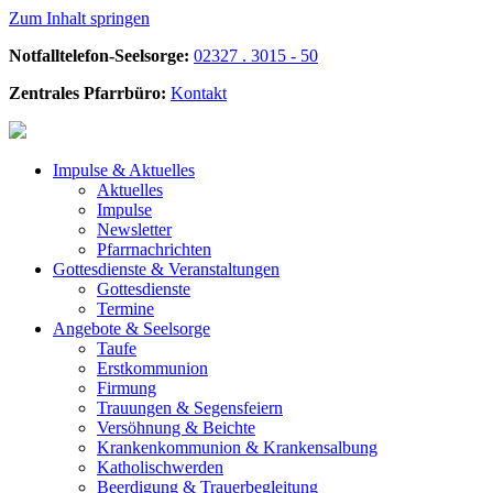
Zum Inhalt springen
Notfalltelefon-Seelsorge:
02327 . 3015 - 50
Zentrales Pfarrbüro:
Kontakt
Impulse &
Aktuelles
Aktuelles
Impulse
Newsletter
Pfarrnachrichten
Gottesdienste &
Veranstaltungen
Gottesdienste
Termine
Angebote &
Seelsorge
Taufe
Erstkommunion
Firmung
Trauungen & Segensfeiern
Versöhnung & Beichte
Krankenkommunion & Krankensalbung
Katholischwerden
Beerdigung &
Trauerbegleitung