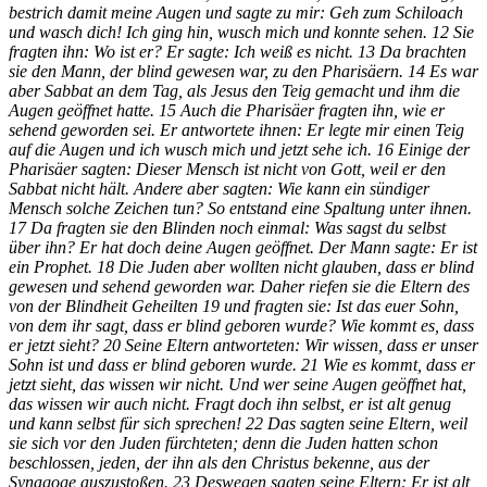
bestrich damit meine Augen und sagte zu mir: Geh zum Schiloach
und wasch dich! Ich ging hin, wusch mich und konnte sehen. 12 Sie
fragten ihn: Wo ist er? Er sagte: Ich weiß es nicht. 13 Da brachten
sie den Mann, der blind gewesen war, zu den Pharisäern. 14 Es war
aber Sabbat an dem Tag, als Jesus den Teig gemacht und ihm die
Augen geöffnet hatte. 15 Auch die Pharisäer fragten ihn, wie er
sehend geworden sei. Er antwortete ihnen: Er legte mir einen Teig
auf die Augen und ich wusch mich und jetzt sehe ich. 16 Einige der
Pharisäer sagten: Dieser Mensch ist nicht von Gott, weil er den
Sabbat nicht hält. Andere aber sagten: Wie kann ein sündiger
Mensch solche Zeichen tun? So entstand eine Spaltung unter ihnen.
17 Da fragten sie den Blinden noch einmal: Was sagst du selbst
über ihn? Er hat doch deine Augen geöffnet. Der Mann sagte: Er ist
ein Prophet. 18 Die Juden aber wollten nicht glauben, dass er blind
gewesen und sehend geworden war. Daher riefen sie die Eltern des
von der Blindheit Geheilten 19 und fragten sie: Ist das euer Sohn,
von dem ihr sagt, dass er blind geboren wurde? Wie kommt es, dass
er jetzt sieht? 20 Seine Eltern antworteten: Wir wissen, dass er unser
Sohn ist und dass er blind geboren wurde. 21 Wie es kommt, dass er
jetzt sieht, das wissen wir nicht. Und wer seine Augen geöffnet hat,
das wissen wir auch nicht. Fragt doch ihn selbst, er ist alt genug
und kann selbst für sich sprechen! 22 Das sagten seine Eltern, weil
sie sich vor den Juden fürchteten; denn die Juden hatten schon
beschlossen, jeden, der ihn als den Christus bekenne, aus der
Synagoge auszustoßen. 23 Deswegen sagten seine Eltern: Er ist alt