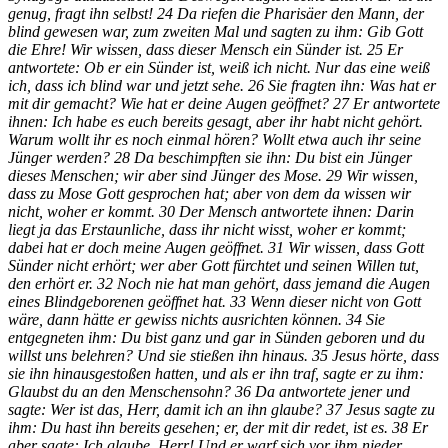
genug, fragt ihn selbst! 24 Da riefen die Pharisäer den Mann, der
blind gewesen war, zum zweiten Mal und sagten zu ihm: Gib Gott
die Ehre! Wir wissen, dass dieser Mensch ein Sünder ist. 25 Er
antwortete: Ob er ein Sünder ist, weiß ich nicht. Nur das eine weiß
ich, dass ich blind war und jetzt sehe. 26 Sie fragten ihn: Was hat er
mit dir gemacht? Wie hat er deine Augen geöffnet? 27 Er antwortete
ihnen: Ich habe es euch bereits gesagt, aber ihr habt nicht gehört.
Warum wollt ihr es noch einmal hören? Wollt etwa auch ihr seine
Jünger werden? 28 Da beschimpften sie ihn: Du bist ein Jünger
dieses Menschen; wir aber sind Jünger des Mose. 29 Wir wissen,
dass zu Mose Gott gesprochen hat; aber von dem da wissen wir
nicht, woher er kommt. 30 Der Mensch antwortete ihnen: Darin
liegt ja das Erstaunliche, dass ihr nicht wisst, woher er kommt;
dabei hat er doch meine Augen geöffnet. 31 Wir wissen, dass Gott
Sünder nicht erhört; wer aber Gott fürchtet und seinen Willen tut,
den erhört er. 32 Noch nie hat man gehört, dass jemand die Augen
eines Blindgeborenen geöffnet hat. 33 Wenn dieser nicht von Gott
wäre, dann hätte er gewiss nichts ausrichten können. 34 Sie
entgegneten ihm: Du bist ganz und gar in Sünden geboren und du
willst uns belehren? Und sie stießen ihn hinaus. 35 Jesus hörte, dass
sie ihn hinausgestoßen hatten, und als er ihn traf, sagte er zu ihm:
Glaubst du an den Menschensohn? 36 Da antwortete jener und
sagte: Wer ist das, Herr, damit ich an ihn glaube? 37 Jesus sagte zu
ihm: Du hast ihn bereits gesehen; er, der mit dir redet, ist es. 38 Er
aber sagte: Ich glaube, Herr! Und er warf sich vor ihm nieder.