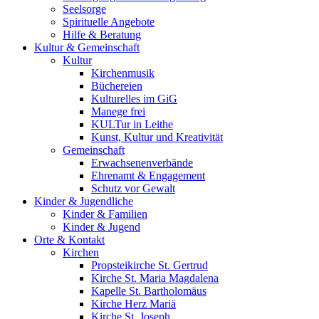
Seelsorge
Spirituelle Angebote
Hilfe & Beratung
Kultur &
Gemeinschaft
Kultur
Kirchenmusik
Büchereien
Kulturelles im GiG
Manege frei
KULTur in Leithe
Kunst, Kultur und Kreativität
Gemeinschaft
Erwachsenenverbände
Ehrenamt & Engagement
Schutz vor Gewalt
Kinder &
Jugendliche
Kinder & Familien
Kinder & Jugend
Orte &
Kontakt
Kirchen
Propsteikirche St. Gertrud
Kirche St. Maria Magdalena
Kapelle St. Bartholomäus
Kirche Herz Mariä
Kirche St. Joseph