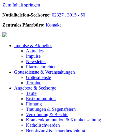
Zum Inhalt springen
Notfalltelefon-Seelsorge:
02327 . 3015 - 50
Zentrales Pfarrbüro:
Kontakt
Impulse &
Aktuelles
Aktuelles
Impulse
Newsletter
Pfarrnachrichten
Gottesdienste &
Veranstaltungen
Gottesdienste
Termine
Angebote &
Seelsorge
Taufe
Erstkommunion
Firmung
Trauungen & Segensfeiern
Versöhnung & Beichte
Krankenkommunion & Krankensalbung
Katholischwerden
Beerdigung &
Trauerbegleitung