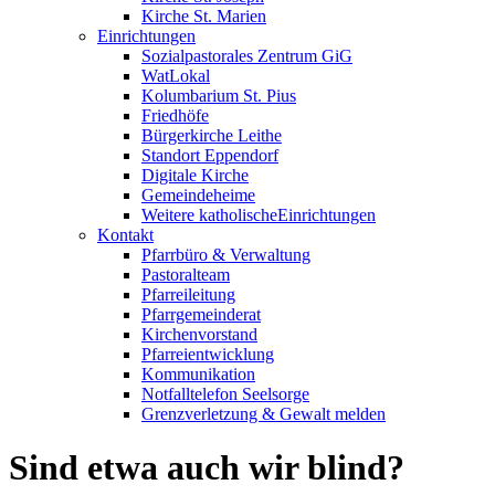
Kirche St. Marien
Einrichtungen
Sozialpastorales Zentrum GiG
WatLokal
Kolumbarium St. Pius
Friedhöfe
Bürgerkirche Leithe
Standort Eppendorf
Digitale Kirche
Gemeindeheime
Weitere katholische
­­Einrichtungen
Kontakt
Pfarrbüro & Verwaltung
Pastoralteam
Pfarreileitung
Pfarrgemeinderat
Kirchenvorstand
Pfarreientwicklung
Kommunikation
Notfalltelefon Seelsorge
Grenzverletzung &
Gewalt melden
Sind etwa auch wir blind?