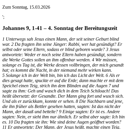
Zum Sonntag, 15.03.2026
';
Johannes 9, 1-41 – 4. Sonntag der Bereitungszeit
1 Unterwegs sah Jesus einen Mann, der seit seiner Geburt blind
war. 2 Da fragten ihn seine Jünger: Rabbi, wer hat gesündigt? Er
selbst oder seine Eltern, sodass er blind geboren wurde? 3 Jesus
antwortete: Weder er noch seine Eltern haben gesündigt, sondern
die Werke Gottes sollen an ihm offenbar werden. 4 Wir müssen,
solange es Tag ist, die Werke dessen vollbringen, der mich gesandt
hat; es kommt die Nacht, in der niemand mehr wirken kann.
5 Solange ich in der Welt bin, bin ich das Licht der Welt. 6 Als er
dies gesagt hatte, spuckte er auf die Erde; dann machte er mit dem
Speichel einen Teig, strich ihn dem Blinden auf die Augen 7 und
sagte zu ihm: Geh und wasch dich in dem Teich Schiloach! Das
heißt übersetzt: der Gesandte. Der Mann ging fort und wusch sich.
Und als er zurückkam, konnte er sehen. 8 Die Nachbarn und jene,
die ihn früher als Bettler gesehen hatten, sagten: Ist das nicht der
Mann, der dasaß und bettelte? 9 Einige sagten: Er ist es. Andere
sagten: Nein, er sieht ihm nur ähnlich. Er selbst aber sagte: Ich bin
es. 10 Da fragten sie ihn: Wie sind deine Augen geöffnet worden?
11 Er antwortete: Der Mann, der Jesus heißt, machte einen Teig,