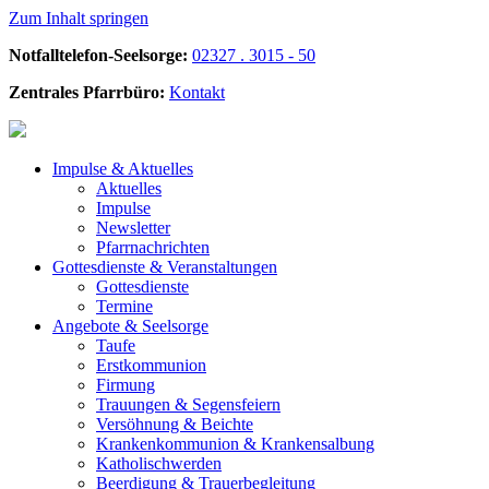
Zum Inhalt springen
Notfalltelefon-Seelsorge:
02327 . 3015 - 50
Zentrales Pfarrbüro:
Kontakt
Impulse &
Aktuelles
Aktuelles
Impulse
Newsletter
Pfarrnachrichten
Gottesdienste &
Veranstaltungen
Gottesdienste
Termine
Angebote &
Seelsorge
Taufe
Erstkommunion
Firmung
Trauungen & Segensfeiern
Versöhnung & Beichte
Krankenkommunion & Krankensalbung
Katholischwerden
Beerdigung &
Trauerbegleitung