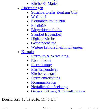
Kirche St. Marien
Einrichtungen
Sozialpastorales Zentrum GiG
WatLokal
Kolumbarium St. Pius
Friedhöfe
Bürgerkirche Leithe
Standort Eppendorf
Digitale Kirche
Gemeindeheime
Weitere katholische
­­Einrichtungen
Kontakt
Pfarrbüro & Verwaltung
Pastoralteam
Pfarreileitung
Pfarrgemeinderat
Kirchenvorstand
Pfarreientwicklung
Kommunikation
Notfalltelefon Seelsorge
Grenzverletzung &
Gewalt melden
Donnerstag, 12.03.2026, 11.45 Uhr