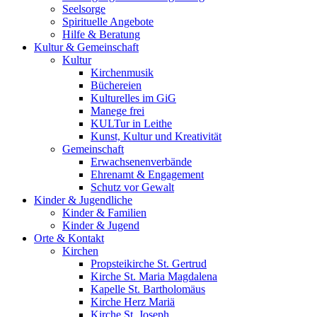
Seelsorge
Spirituelle Angebote
Hilfe & Beratung
Kultur &
Gemeinschaft
Kultur
Kirchenmusik
Büchereien
Kulturelles im GiG
Manege frei
KULTur in Leithe
Kunst, Kultur und Kreativität
Gemeinschaft
Erwachsenenverbände
Ehrenamt & Engagement
Schutz vor Gewalt
Kinder &
Jugendliche
Kinder & Familien
Kinder & Jugend
Orte &
Kontakt
Kirchen
Propsteikirche St. Gertrud
Kirche St. Maria Magdalena
Kapelle St. Bartholomäus
Kirche Herz Mariä
Kirche St. Joseph