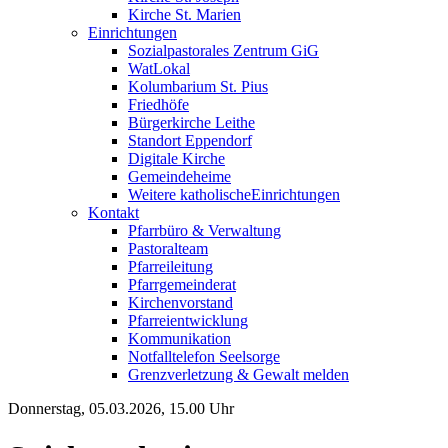
Kirche St. Marien
Einrichtungen
Sozialpastorales Zentrum GiG
WatLokal
Kolumbarium St. Pius
Friedhöfe
Bürgerkirche Leithe
Standort Eppendorf
Digitale Kirche
Gemeindeheime
Weitere katholische
­­Einrichtungen
Kontakt
Pfarrbüro & Verwaltung
Pastoralteam
Pfarreileitung
Pfarrgemeinderat
Kirchenvorstand
Pfarreientwicklung
Kommunikation
Notfalltelefon Seelsorge
Grenzverletzung &
Gewalt melden
Donnerstag, 05.03.2026, 15.00 Uhr