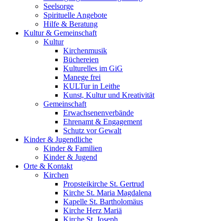
Seelsorge
Spirituelle Angebote
Hilfe & Beratung
Kultur &
Gemeinschaft
Kultur
Kirchenmusik
Büchereien
Kulturelles im GiG
Manege frei
KULTur in Leithe
Kunst, Kultur und Kreativität
Gemeinschaft
Erwachsenenverbände
Ehrenamt & Engagement
Schutz vor Gewalt
Kinder &
Jugendliche
Kinder & Familien
Kinder & Jugend
Orte &
Kontakt
Kirchen
Propsteikirche St. Gertrud
Kirche St. Maria Magdalena
Kapelle St. Bartholomäus
Kirche Herz Mariä
Kirche St. Joseph