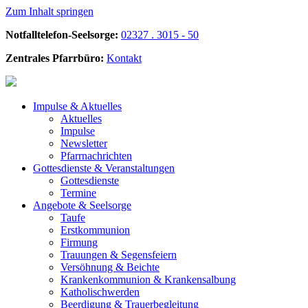
Zum Inhalt springen
Notfalltelefon-Seelsorge:
02327 . 3015 - 50
Zentrales Pfarrbüro:
Kontakt
Impulse &
Aktuelles
Aktuelles
Impulse
Newsletter
Pfarrnachrichten
Gottesdienste &
Veranstaltungen
Gottesdienste
Termine
Angebote &
Seelsorge
Taufe
Erstkommunion
Firmung
Trauungen & Segensfeiern
Versöhnung & Beichte
Krankenkommunion & Krankensalbung
Katholischwerden
Beerdigung &
Trauerbegleitung