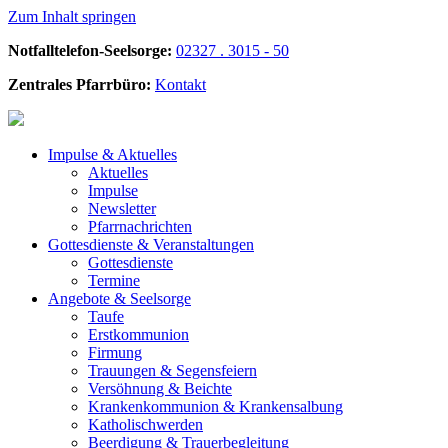
Zum Inhalt springen
Notfalltelefon-Seelsorge:
02327 . 3015 - 50
Zentrales Pfarrbüro:
Kontakt
Impulse &
Aktuelles
Aktuelles
Impulse
Newsletter
Pfarrnachrichten
Gottesdienste &
Veranstaltungen
Gottesdienste
Termine
Angebote &
Seelsorge
Taufe
Erstkommunion
Firmung
Trauungen & Segensfeiern
Versöhnung & Beichte
Krankenkommunion & Krankensalbung
Katholischwerden
Beerdigung &
Trauerbegleitung