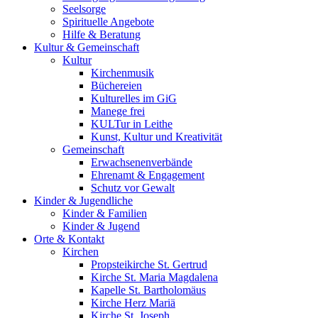
Seelsorge
Spirituelle Angebote
Hilfe & Beratung
Kultur &
Gemeinschaft
Kultur
Kirchenmusik
Büchereien
Kulturelles im GiG
Manege frei
KULTur in Leithe
Kunst, Kultur und Kreativität
Gemeinschaft
Erwachsenenverbände
Ehrenamt & Engagement
Schutz vor Gewalt
Kinder &
Jugendliche
Kinder & Familien
Kinder & Jugend
Orte &
Kontakt
Kirchen
Propsteikirche St. Gertrud
Kirche St. Maria Magdalena
Kapelle St. Bartholomäus
Kirche Herz Mariä
Kirche St. Joseph