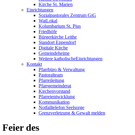
Kirche St. Marien
Einrichtungen
Sozialpastorales Zentrum GiG
WatLokal
Kolumbarium St. Pius
Friedhöfe
Bürgerkirche Leithe
Standort Eppendorf
Digitale Kirche
Gemeindeheime
Weitere katholische
­­Einrichtungen
Kontakt
Pfarrbüro & Verwaltung
Pastoralteam
Pfarreileitung
Pfarrgemeinderat
Kirchenvorstand
Pfarreientwicklung
Kommunikation
Notfalltelefon Seelsorge
Grenzverletzung &
Gewalt melden
Feier des