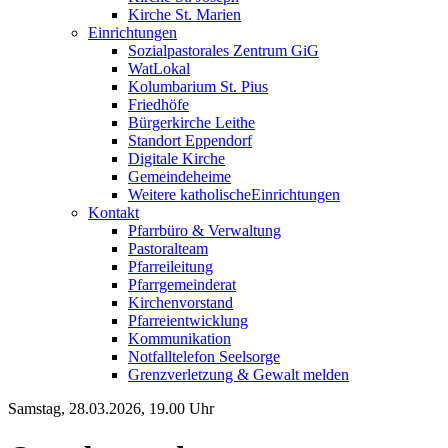
Kirche St. Marien
Einrichtungen
Sozialpastorales Zentrum GiG
WatLokal
Kolumbarium St. Pius
Friedhöfe
Bürgerkirche Leithe
Standort Eppendorf
Digitale Kirche
Gemeindeheime
Weitere katholische
­­Einrichtungen
Kontakt
Pfarrbüro & Verwaltung
Pastoralteam
Pfarreileitung
Pfarrgemeinderat
Kirchenvorstand
Pfarreientwicklung
Kommunikation
Notfalltelefon Seelsorge
Grenzverletzung &
Gewalt melden
Samstag, 28.03.2026, 19.00 Uhr