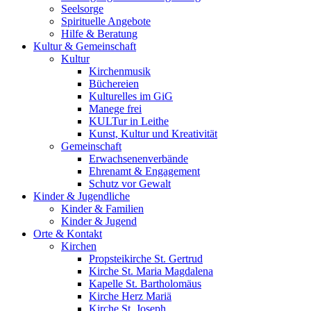
Seelsorge
Spirituelle Angebote
Hilfe & Beratung
Kultur &
Gemeinschaft
Kultur
Kirchenmusik
Büchereien
Kulturelles im GiG
Manege frei
KULTur in Leithe
Kunst, Kultur und Kreativität
Gemeinschaft
Erwachsenenverbände
Ehrenamt & Engagement
Schutz vor Gewalt
Kinder &
Jugendliche
Kinder & Familien
Kinder & Jugend
Orte &
Kontakt
Kirchen
Propsteikirche St. Gertrud
Kirche St. Maria Magdalena
Kapelle St. Bartholomäus
Kirche Herz Mariä
Kirche St. Joseph