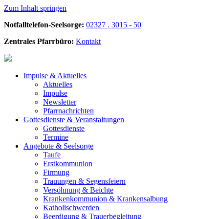
Zum Inhalt springen
Notfalltelefon-Seelsorge:
02327 . 3015 - 50
Zentrales Pfarrbüro:
Kontakt
Impulse &
Aktuelles
Aktuelles
Impulse
Newsletter
Pfarrnachrichten
Gottesdienste &
Veranstaltungen
Gottesdienste
Termine
Angebote &
Seelsorge
Taufe
Erstkommunion
Firmung
Trauungen & Segensfeiern
Versöhnung & Beichte
Krankenkommunion & Krankensalbung
Katholischwerden
Beerdigung &
Trauerbegleitung