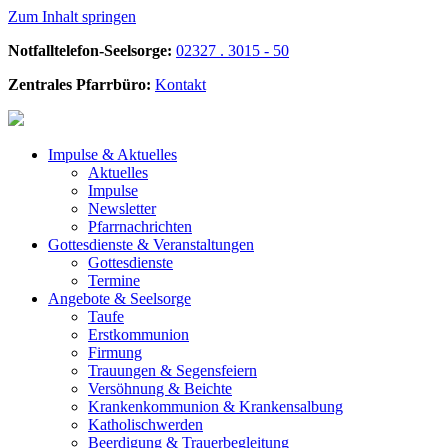
Zum Inhalt springen
Notfalltelefon-Seelsorge:
02327 . 3015 - 50
Zentrales Pfarrbüro:
Kontakt
Impulse &
Aktuelles
Aktuelles
Impulse
Newsletter
Pfarrnachrichten
Gottesdienste &
Veranstaltungen
Gottesdienste
Termine
Angebote &
Seelsorge
Taufe
Erstkommunion
Firmung
Trauungen & Segensfeiern
Versöhnung & Beichte
Krankenkommunion & Krankensalbung
Katholischwerden
Beerdigung &
Trauerbegleitung