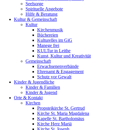
Seelsorge
Spirituelle Angebote
Hilfe & Beratung
Kultur &
Gemeinschaft
Kultur
Kirchenmusik
Büchereien
Kulturelles im GiG
Manege frei
KULTur in Leithe
Kunst, Kultur und Kreativität
Gemeinschaft
Erwachsenenverbände
Ehrenamt & Engagement
Schutz vor Gewalt
Kinder &
Jugendliche
Kinder & Familien
Kinder & Jugend
Orte &
Kontakt
Kirchen
Propsteikirche St. Gertrud
Kirche St. Maria Magdalena
Kapelle St. Bartholomäus
Kirche Herz Mariä
Kirche St. Joseph