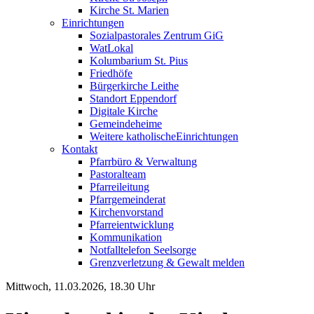
Kirche St. Marien
Einrichtungen
Sozialpastorales Zentrum GiG
WatLokal
Kolumbarium St. Pius
Friedhöfe
Bürgerkirche Leithe
Standort Eppendorf
Digitale Kirche
Gemeindeheime
Weitere katholische
­­Einrichtungen
Kontakt
Pfarrbüro & Verwaltung
Pastoralteam
Pfarreileitung
Pfarrgemeinderat
Kirchenvorstand
Pfarreientwicklung
Kommunikation
Notfalltelefon Seelsorge
Grenzverletzung &
Gewalt melden
Mittwoch, 11.03.2026, 18.30 Uhr