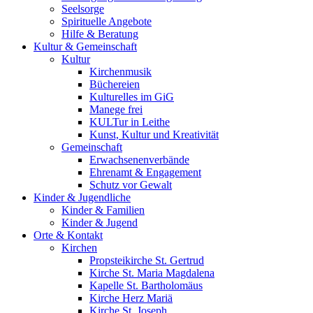
Seelsorge
Spirituelle Angebote
Hilfe & Beratung
Kultur &
Gemeinschaft
Kultur
Kirchenmusik
Büchereien
Kulturelles im GiG
Manege frei
KULTur in Leithe
Kunst, Kultur und Kreativität
Gemeinschaft
Erwachsenenverbände
Ehrenamt & Engagement
Schutz vor Gewalt
Kinder &
Jugendliche
Kinder & Familien
Kinder & Jugend
Orte &
Kontakt
Kirchen
Propsteikirche St. Gertrud
Kirche St. Maria Magdalena
Kapelle St. Bartholomäus
Kirche Herz Mariä
Kirche St. Joseph