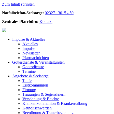
Zum Inhalt springen
Notfalltelefon-Seelsorge:
02327 . 3015 - 50
Zentrales Pfarrbüro:
Kontakt
Impulse &
Aktuelles
Aktuelles
Impulse
Newsletter
Pfarrnachrichten
Gottesdienste &
Veranstaltungen
Gottesdienste
Termine
Angebote &
Seelsorge
Taufe
Erstkommunion
Firmung
Trauungen & Segensfeiern
Versöhnung & Beichte
Krankenkommunion & Krankensalbung
Katholischwerden
Beerdigung &
Trauerbegleitung