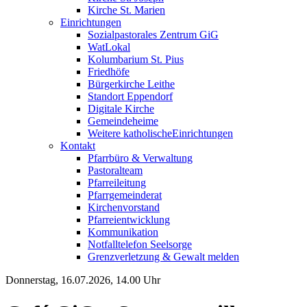
Kirche St. Marien
Einrichtungen
Sozialpastorales Zentrum GiG
WatLokal
Kolumbarium St. Pius
Friedhöfe
Bürgerkirche Leithe
Standort Eppendorf
Digitale Kirche
Gemeindeheime
Weitere katholische
­­Einrichtungen
Kontakt
Pfarrbüro & Verwaltung
Pastoralteam
Pfarreileitung
Pfarrgemeinderat
Kirchenvorstand
Pfarreientwicklung
Kommunikation
Notfalltelefon Seelsorge
Grenzverletzung &
Gewalt melden
Donnerstag, 16.07.2026, 14.00 Uhr