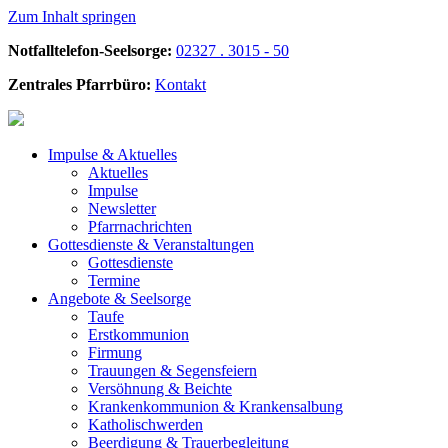
Zum Inhalt springen
Notfalltelefon-Seelsorge:
02327 . 3015 - 50
Zentrales Pfarrbüro:
Kontakt
Impulse &
Aktuelles
Aktuelles
Impulse
Newsletter
Pfarrnachrichten
Gottesdienste &
Veranstaltungen
Gottesdienste
Termine
Angebote &
Seelsorge
Taufe
Erstkommunion
Firmung
Trauungen & Segensfeiern
Versöhnung & Beichte
Krankenkommunion & Krankensalbung
Katholischwerden
Beerdigung &
Trauerbegleitung