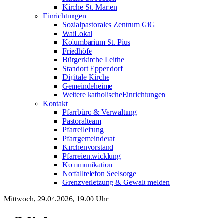
Kirche St. Marien
Einrichtungen
Sozialpastorales Zentrum GiG
WatLokal
Kolumbarium St. Pius
Friedhöfe
Bürgerkirche Leithe
Standort Eppendorf
Digitale Kirche
Gemeindeheime
Weitere katholische
­­Einrichtungen
Kontakt
Pfarrbüro & Verwaltung
Pastoralteam
Pfarreileitung
Pfarrgemeinderat
Kirchenvorstand
Pfarreientwicklung
Kommunikation
Notfalltelefon Seelsorge
Grenzverletzung &
Gewalt melden
Mittwoch, 29.04.2026, 19.00 Uhr