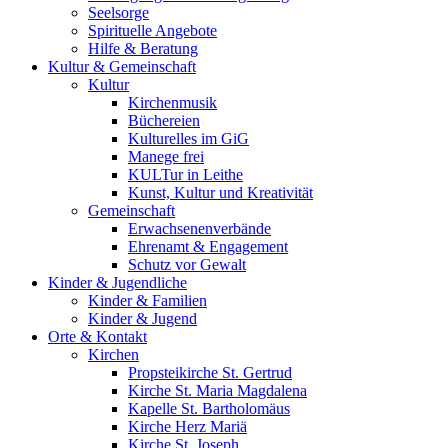
Seelsorge
Spirituelle Angebote
Hilfe & Beratung
Kultur &
Gemeinschaft
Kultur
Kirchenmusik
Büchereien
Kulturelles im GiG
Manege frei
KULTur in Leithe
Kunst, Kultur und Kreativität
Gemeinschaft
Erwachsenenverbände
Ehrenamt & Engagement
Schutz vor Gewalt
Kinder &
Jugendliche
Kinder & Familien
Kinder & Jugend
Orte &
Kontakt
Kirchen
Propsteikirche St. Gertrud
Kirche St. Maria Magdalena
Kapelle St. Bartholomäus
Kirche Herz Mariä
Kirche St. Joseph