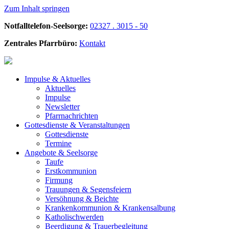
Zum Inhalt springen
Notfalltelefon-Seelsorge:
02327 . 3015 - 50
Zentrales Pfarrbüro:
Kontakt
Impulse &
Aktuelles
Aktuelles
Impulse
Newsletter
Pfarrnachrichten
Gottesdienste &
Veranstaltungen
Gottesdienste
Termine
Angebote &
Seelsorge
Taufe
Erstkommunion
Firmung
Trauungen & Segensfeiern
Versöhnung & Beichte
Krankenkommunion & Krankensalbung
Katholischwerden
Beerdigung &
Trauerbegleitung