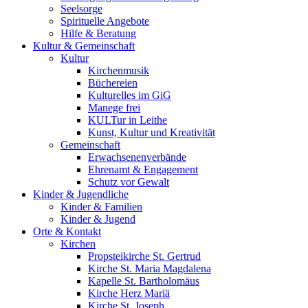
Seelsorge
Spirituelle Angebote
Hilfe & Beratung
Kultur &
Gemeinschaft
Kultur
Kirchenmusik
Büchereien
Kulturelles im GiG
Manege frei
KULTur in Leithe
Kunst, Kultur und Kreativität
Gemeinschaft
Erwachsenenverbände
Ehrenamt & Engagement
Schutz vor Gewalt
Kinder &
Jugendliche
Kinder & Familien
Kinder & Jugend
Orte &
Kontakt
Kirchen
Propsteikirche St. Gertrud
Kirche St. Maria Magdalena
Kapelle St. Bartholomäus
Kirche Herz Mariä
Kirche St. Joseph