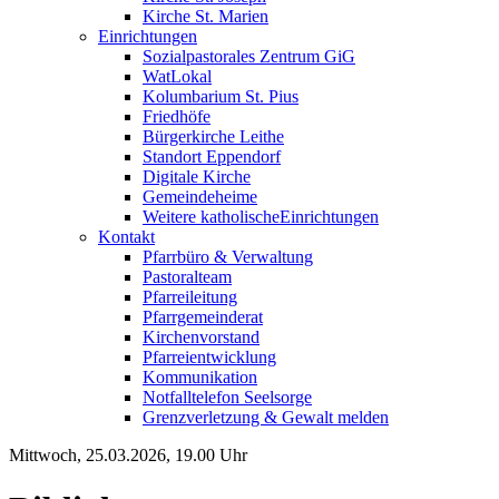
Kirche St. Marien
Einrichtungen
Sozialpastorales Zentrum GiG
WatLokal
Kolumbarium St. Pius
Friedhöfe
Bürgerkirche Leithe
Standort Eppendorf
Digitale Kirche
Gemeindeheime
Weitere katholische
­­Einrichtungen
Kontakt
Pfarrbüro & Verwaltung
Pastoralteam
Pfarreileitung
Pfarrgemeinderat
Kirchenvorstand
Pfarreientwicklung
Kommunikation
Notfalltelefon Seelsorge
Grenzverletzung &
Gewalt melden
Mittwoch, 25.03.2026, 19.00 Uhr