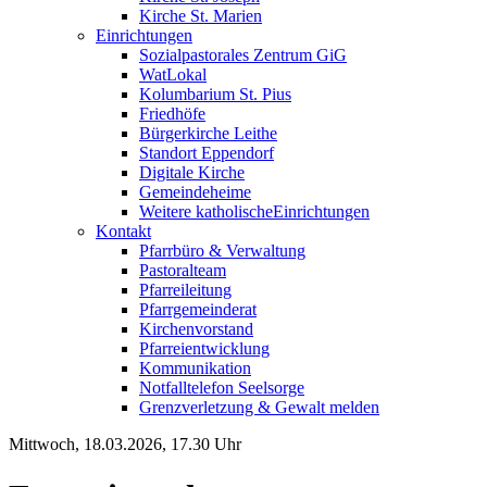
Kirche St. Marien
Einrichtungen
Sozialpastorales Zentrum GiG
WatLokal
Kolumbarium St. Pius
Friedhöfe
Bürgerkirche Leithe
Standort Eppendorf
Digitale Kirche
Gemeindeheime
Weitere katholische
­­Einrichtungen
Kontakt
Pfarrbüro & Verwaltung
Pastoralteam
Pfarreileitung
Pfarrgemeinderat
Kirchenvorstand
Pfarreientwicklung
Kommunikation
Notfalltelefon Seelsorge
Grenzverletzung &
Gewalt melden
Mittwoch, 18.03.2026, 17.30 Uhr