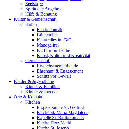
Seelsorge
Spirituelle Angebote
Hilfe & Beratung
Kultur &
Gemeinschaft
Kultur
Kirchenmusik
Büchereien
Kulturelles im GiG
Manege frei
KULTur in Leithe
Kunst, Kultur und Kreativität
Gemeinschaft
Erwachsenenverbände
Ehrenamt & Engagement
Schutz vor Gewalt
Kinder &
Jugendliche
Kinder & Familien
Kinder & Jugend
Orte &
Kontakt
Kirchen
Propsteikirche St. Gertrud
Kirche St. Maria Magdalena
Kapelle St. Bartholomäus
Kirche Herz Mariä
Kirche St. Joseph