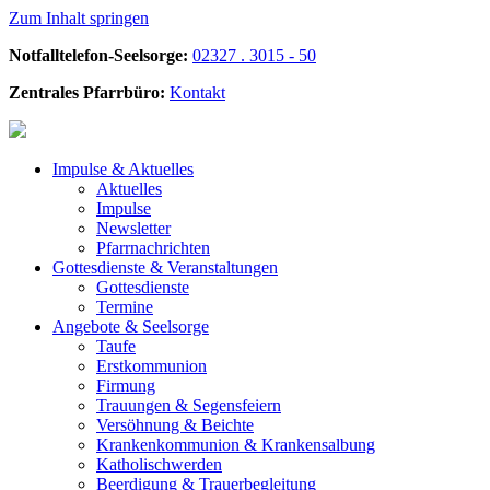
Zum Inhalt springen
Notfalltelefon-Seelsorge:
02327 . 3015 - 50
Zentrales Pfarrbüro:
Kontakt
Impulse &
Aktuelles
Aktuelles
Impulse
Newsletter
Pfarrnachrichten
Gottesdienste &
Veranstaltungen
Gottesdienste
Termine
Angebote &
Seelsorge
Taufe
Erstkommunion
Firmung
Trauungen & Segensfeiern
Versöhnung & Beichte
Krankenkommunion & Krankensalbung
Katholischwerden
Beerdigung &
Trauerbegleitung