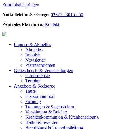
Zum Inhalt springen
Notfalltelefon-Seelsorge:
02327 . 3015 - 50
Zentrales Pfarrbüro:
Kontakt
Impulse &
Aktuelles
Aktuelles
Impulse
Newsletter
Pfarrnachrichten
Gottesdienste &
Veranstaltungen
Gottesdienste
Termine
Angebote &
Seelsorge
Taufe
Erstkommunion
Firmung
Trauungen & Segensfeiern
Versöhnung & Beichte
Krankenkommunion & Krankensalbung
Katholischwerden
Beerdigung &
Trauerbegleitung