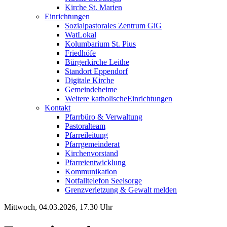
Kirche St. Marien
Einrichtungen
Sozialpastorales Zentrum GiG
WatLokal
Kolumbarium St. Pius
Friedhöfe
Bürgerkirche Leithe
Standort Eppendorf
Digitale Kirche
Gemeindeheime
Weitere katholische
­­Einrichtungen
Kontakt
Pfarrbüro & Verwaltung
Pastoralteam
Pfarreileitung
Pfarrgemeinderat
Kirchenvorstand
Pfarreientwicklung
Kommunikation
Notfalltelefon Seelsorge
Grenzverletzung &
Gewalt melden
Mittwoch, 04.03.2026, 17.30 Uhr