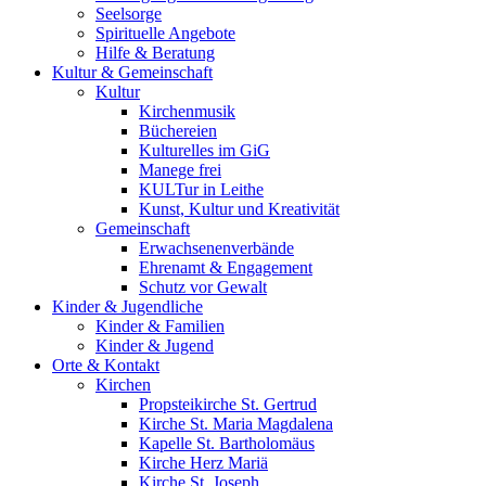
Seelsorge
Spirituelle Angebote
Hilfe & Beratung
Kultur &
Gemeinschaft
Kultur
Kirchenmusik
Büchereien
Kulturelles im GiG
Manege frei
KULTur in Leithe
Kunst, Kultur und Kreativität
Gemeinschaft
Erwachsenenverbände
Ehrenamt & Engagement
Schutz vor Gewalt
Kinder &
Jugendliche
Kinder & Familien
Kinder & Jugend
Orte &
Kontakt
Kirchen
Propsteikirche St. Gertrud
Kirche St. Maria Magdalena
Kapelle St. Bartholomäus
Kirche Herz Mariä
Kirche St. Joseph