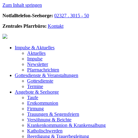
Zum Inhalt springen
Notfalltelefon-Seelsorge:
02327 . 3015 - 50
Zentrales Pfarrbüro:
Kontakt
Impulse &
Aktuelles
Aktuelles
Impulse
Newsletter
Pfarrnachrichten
Gottesdienste &
Veranstaltungen
Gottesdienste
Termine
Angebote &
Seelsorge
Taufe
Erstkommunion
Firmung
Trauungen & Segensfeiern
Versöhnung & Beichte
Krankenkommunion & Krankensalbung
Katholischwerden
Beerdigung &
Trauerbegleitung