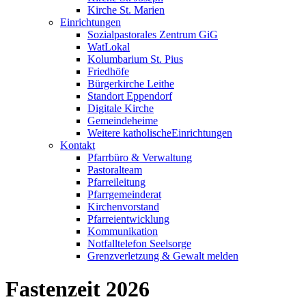
Kirche St. Marien
Einrichtungen
Sozialpastorales Zentrum GiG
WatLokal
Kolumbarium St. Pius
Friedhöfe
Bürgerkirche Leithe
Standort Eppendorf
Digitale Kirche
Gemeindeheime
Weitere katholische
­­Einrichtungen
Kontakt
Pfarrbüro & Verwaltung
Pastoralteam
Pfarreileitung
Pfarrgemeinderat
Kirchenvorstand
Pfarreientwicklung
Kommunikation
Notfalltelefon Seelsorge
Grenzverletzung &
Gewalt melden
Fastenzeit 2026