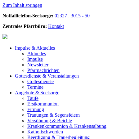
Zum Inhalt springen
Notfalltelefon-Seelsorge:
02327 . 3015 - 50
Zentrales Pfarrbüro:
Kontakt
Impulse &
Aktuelles
Aktuelles
Impulse
Newsletter
Pfarrnachrichten
Gottesdienste &
Veranstaltungen
Gottesdienste
Termine
Angebote &
Seelsorge
Taufe
Erstkommunion
Firmung
Trauungen & Segensfeiern
Versöhnung & Beichte
Krankenkommunion & Krankensalbung
Katholischwerden
Beerdigung &
Trauerbegleitung