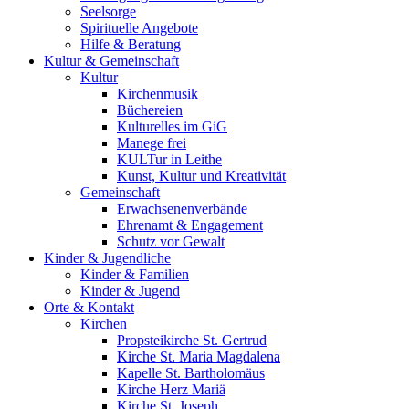
Seelsorge
Spirituelle Angebote
Hilfe & Beratung
Kultur &
Gemeinschaft
Kultur
Kirchenmusik
Büchereien
Kulturelles im GiG
Manege frei
KULTur in Leithe
Kunst, Kultur und Kreativität
Gemeinschaft
Erwachsenenverbände
Ehrenamt & Engagement
Schutz vor Gewalt
Kinder &
Jugendliche
Kinder & Familien
Kinder & Jugend
Orte &
Kontakt
Kirchen
Propsteikirche St. Gertrud
Kirche St. Maria Magdalena
Kapelle St. Bartholomäus
Kirche Herz Mariä
Kirche St. Joseph