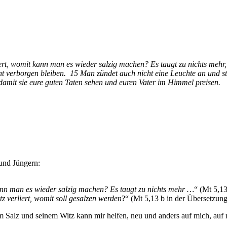
iert, womit kann man es wieder salzig machen? Es taugt zu nichts meh
icht verborgen bleiben. 15 Man zündet auch nicht eine Leuchte an und ste
 damit sie eure guten Taten sehen und euren Vater im Himmel preisen.
und Jüngern:
ann man es wieder salzig machen? Es taugt zu nichts mehr …
“ (Mt 5,1
z verliert, womit soll gesalzen werden
?“ (Mt 5,13 b in der Übersetzung
 vom Salz und seinem Witz kann mir helfen, neu und anders auf mich, au