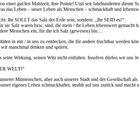
Clou einer gut3en Mahlzeit, ihre Pointe! Und seit Jahrhunderten diente
as das Leben – unser Leben als Menschen – schmackhaft und lebenswe
cht: Ihr SOLLT das Salz der Erde sein, sondern: „Ihr SEID es!“
für sie Salz waren bzw. sind, die mein / ihr Leben lebenswert gemach
dere Menschen ein, für die ich Salz (gewesen) bin…
täten in mir / in uns zu entdecken, die für andere fruchtbar werden kö
als wir manchmal denken und spüren.
s seine Wirkung, seinen Witz nicht entfalten. Insofern dürfen wir uns 
ER WELT!“
 unserer Mitmenschen, aber auch unserer Stadt und der Gesellschaft al
unser eigenes Leben schmackhafter, strahlt auf uns zurück und macht u