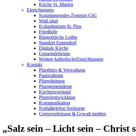
Kirche St. Marien
Einrichtungen
Sozialpastorales Zentrum GiG
WatLokal
Kolumbarium St. Pius
Friedhöfe
Bürgerkirche Leithe
Standort Eppendorf
Digitale Kirche
Gemeindeheime
Weitere katholische
­­Einrichtungen
Kontakt
Pfarrbüro & Verwaltung
Pastoralteam
Pfarreileitung
Pfarrgemeinderat
Kirchenvorstand
Pfarreientwicklung
Kommunikation
Notfalltelefon Seelsorge
Grenzverletzung &
Gewalt melden
„Salz sein – Licht sein – Christ 