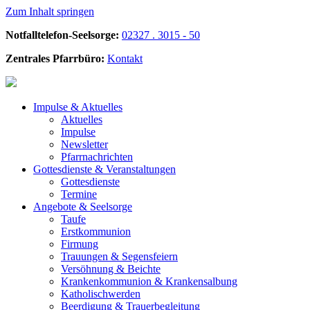
Zum Inhalt springen
Notfalltelefon-Seelsorge:
02327 . 3015 - 50
Zentrales Pfarrbüro:
Kontakt
Impulse &
Aktuelles
Aktuelles
Impulse
Newsletter
Pfarrnachrichten
Gottesdienste &
Veranstaltungen
Gottesdienste
Termine
Angebote &
Seelsorge
Taufe
Erstkommunion
Firmung
Trauungen & Segensfeiern
Versöhnung & Beichte
Krankenkommunion & Krankensalbung
Katholischwerden
Beerdigung &
Trauerbegleitung