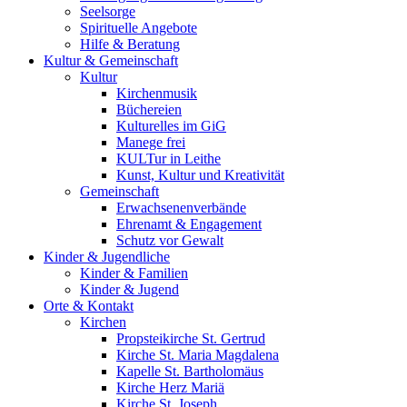
Seelsorge
Spirituelle Angebote
Hilfe & Beratung
Kultur &
Gemeinschaft
Kultur
Kirchenmusik
Büchereien
Kulturelles im GiG
Manege frei
KULTur in Leithe
Kunst, Kultur und Kreativität
Gemeinschaft
Erwachsenenverbände
Ehrenamt & Engagement
Schutz vor Gewalt
Kinder &
Jugendliche
Kinder & Familien
Kinder & Jugend
Orte &
Kontakt
Kirchen
Propsteikirche St. Gertrud
Kirche St. Maria Magdalena
Kapelle St. Bartholomäus
Kirche Herz Mariä
Kirche St. Joseph