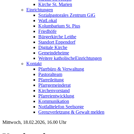
Kirche St. Marien
Einrichtungen
Sozialpastorales Zentrum GiG
WatLokal
Kolumbarium St. Pius
Friedhöfe
Bürgerkirche Leithe
Standort Eppendorf
Digitale Kirche
Gemeindeheime
Weitere katholische
­­Einrichtungen
Kontakt
Pfarrbüro & Verwaltung
Pastoralteam
Pfarreileitung
Pfarrgemeinderat
Kirchenvorstand
Pfarreientwicklung
Kommunikation
Notfalltelefon Seelsorge
Grenzverletzung &
Gewalt melden
Mittwoch, 18.02.2026, 16.00 Uhr