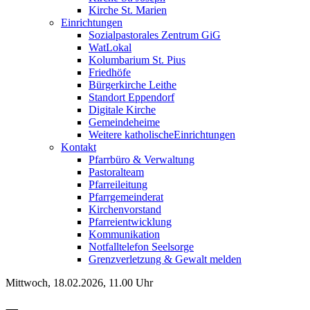
Kirche St. Marien
Einrichtungen
Sozialpastorales Zentrum GiG
WatLokal
Kolumbarium St. Pius
Friedhöfe
Bürgerkirche Leithe
Standort Eppendorf
Digitale Kirche
Gemeindeheime
Weitere katholische
­­Einrichtungen
Kontakt
Pfarrbüro & Verwaltung
Pastoralteam
Pfarreileitung
Pfarrgemeinderat
Kirchenvorstand
Pfarreientwicklung
Kommunikation
Notfalltelefon Seelsorge
Grenzverletzung &
Gewalt melden
Mittwoch, 18.02.2026, 11.00 Uhr