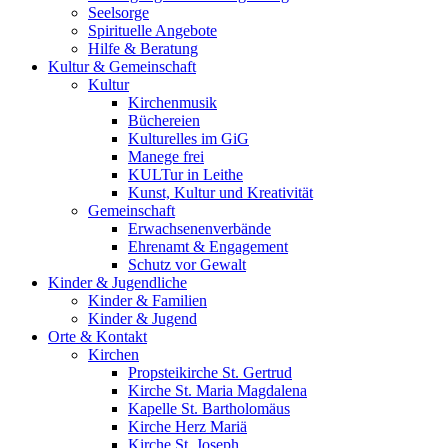
Seelsorge
Spirituelle Angebote
Hilfe & Beratung
Kultur &
Gemeinschaft
Kultur
Kirchenmusik
Büchereien
Kulturelles im GiG
Manege frei
KULTur in Leithe
Kunst, Kultur und Kreativität
Gemeinschaft
Erwachsenenverbände
Ehrenamt & Engagement
Schutz vor Gewalt
Kinder &
Jugendliche
Kinder & Familien
Kinder & Jugend
Orte &
Kontakt
Kirchen
Propsteikirche St. Gertrud
Kirche St. Maria Magdalena
Kapelle St. Bartholomäus
Kirche Herz Mariä
Kirche St. Joseph