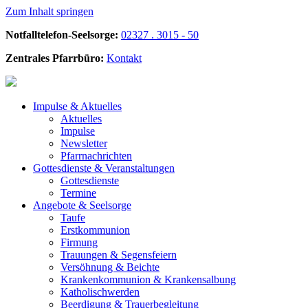
Zum Inhalt springen
Notfalltelefon-Seelsorge:
02327 . 3015 - 50
Zentrales Pfarrbüro:
Kontakt
Impulse &
Aktuelles
Aktuelles
Impulse
Newsletter
Pfarrnachrichten
Gottesdienste &
Veranstaltungen
Gottesdienste
Termine
Angebote &
Seelsorge
Taufe
Erstkommunion
Firmung
Trauungen & Segensfeiern
Versöhnung & Beichte
Krankenkommunion & Krankensalbung
Katholischwerden
Beerdigung &
Trauerbegleitung