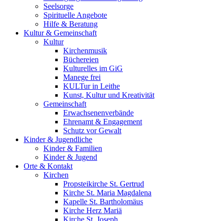
Seelsorge
Spirituelle Angebote
Hilfe & Beratung
Kultur &
Gemeinschaft
Kultur
Kirchenmusik
Büchereien
Kulturelles im GiG
Manege frei
KULTur in Leithe
Kunst, Kultur und Kreativität
Gemeinschaft
Erwachsenenverbände
Ehrenamt & Engagement
Schutz vor Gewalt
Kinder &
Jugendliche
Kinder & Familien
Kinder & Jugend
Orte &
Kontakt
Kirchen
Propsteikirche St. Gertrud
Kirche St. Maria Magdalena
Kapelle St. Bartholomäus
Kirche Herz Mariä
Kirche St. Joseph