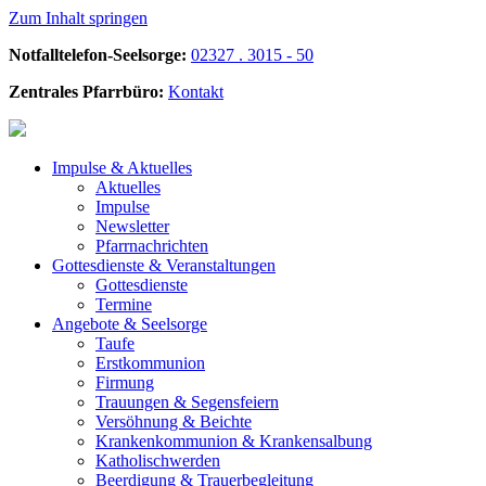
Zum Inhalt springen
Notfalltelefon-Seelsorge:
02327 . 3015 - 50
Zentrales Pfarrbüro:
Kontakt
Impulse &
Aktuelles
Aktuelles
Impulse
Newsletter
Pfarrnachrichten
Gottesdienste &
Veranstaltungen
Gottesdienste
Termine
Angebote &
Seelsorge
Taufe
Erstkommunion
Firmung
Trauungen & Segensfeiern
Versöhnung & Beichte
Krankenkommunion & Krankensalbung
Katholischwerden
Beerdigung &
Trauerbegleitung