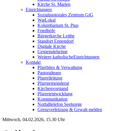
Kirche St. Marien
Einrichtungen
Sozialpastorales Zentrum GiG
WatLokal
Kolumbarium St. Pius
Friedhöfe
Bürgerkirche Leithe
Standort Eppendorf
Digitale Kirche
Gemeindeheime
Weitere katholische
­­Einrichtungen
Kontakt
Pfarrbüro & Verwaltung
Pastoralteam
Pfarreileitung
Pfarrgemeinderat
Kirchenvorstand
Pfarreientwicklung
Kommunikation
Notfalltelefon Seelsorge
Grenzverletzung &
Gewalt melden
Mittwoch, 04.02.2026, 15.30 Uhr