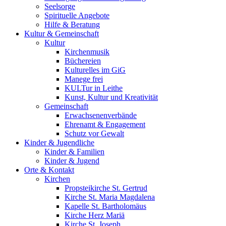
Seelsorge
Spirituelle Angebote
Hilfe & Beratung
Kultur &
Gemeinschaft
Kultur
Kirchenmusik
Büchereien
Kulturelles im GiG
Manege frei
KULTur in Leithe
Kunst, Kultur und Kreativität
Gemeinschaft
Erwachsenenverbände
Ehrenamt & Engagement
Schutz vor Gewalt
Kinder &
Jugendliche
Kinder & Familien
Kinder & Jugend
Orte &
Kontakt
Kirchen
Propsteikirche St. Gertrud
Kirche St. Maria Magdalena
Kapelle St. Bartholomäus
Kirche Herz Mariä
Kirche St. Joseph