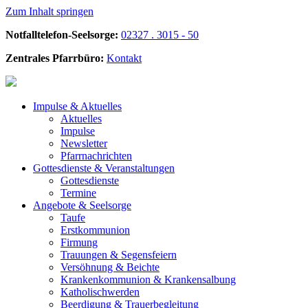
Zum Inhalt springen
Notfalltelefon-Seelsorge:
02327 . 3015 - 50
Zentrales Pfarrbüro:
Kontakt
Impulse &
Aktuelles
Aktuelles
Impulse
Newsletter
Pfarrnachrichten
Gottesdienste &
Veranstaltungen
Gottesdienste
Termine
Angebote &
Seelsorge
Taufe
Erstkommunion
Firmung
Trauungen & Segensfeiern
Versöhnung & Beichte
Krankenkommunion & Krankensalbung
Katholischwerden
Beerdigung &
Trauerbegleitung