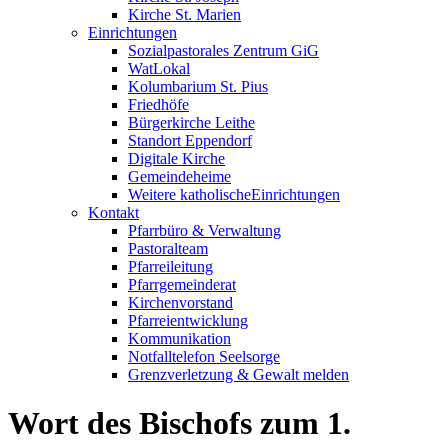
Kirche St. Marien
Einrichtungen
Sozialpastorales Zentrum GiG
WatLokal
Kolumbarium St. Pius
Friedhöfe
Bürgerkirche Leithe
Standort Eppendorf
Digitale Kirche
Gemeindeheime
Weitere katholische
­­Einrichtungen
Kontakt
Pfarrbüro & Verwaltung
Pastoralteam
Pfarreileitung
Pfarrgemeinderat
Kirchenvorstand
Pfarreientwicklung
Kommunikation
Notfalltelefon Seelsorge
Grenzverletzung &
Gewalt melden
Wort des Bischofs zum 1.