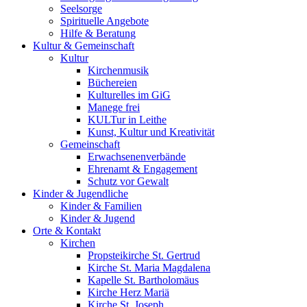
Seelsorge
Spirituelle Angebote
Hilfe & Beratung
Kultur &
Gemeinschaft
Kultur
Kirchenmusik
Büchereien
Kulturelles im GiG
Manege frei
KULTur in Leithe
Kunst, Kultur und Kreativität
Gemeinschaft
Erwachsenenverbände
Ehrenamt & Engagement
Schutz vor Gewalt
Kinder &
Jugendliche
Kinder & Familien
Kinder & Jugend
Orte &
Kontakt
Kirchen
Propsteikirche St. Gertrud
Kirche St. Maria Magdalena
Kapelle St. Bartholomäus
Kirche Herz Mariä
Kirche St. Joseph