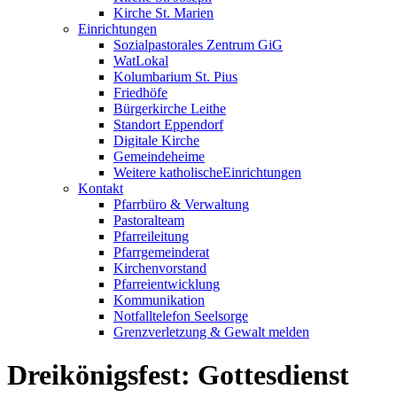
Kirche St. Marien
Einrichtungen
Sozialpastorales Zentrum GiG
WatLokal
Kolumbarium St. Pius
Friedhöfe
Bürgerkirche Leithe
Standort Eppendorf
Digitale Kirche
Gemeindeheime
Weitere katholische
­­Einrichtungen
Kontakt
Pfarrbüro & Verwaltung
Pastoralteam
Pfarreileitung
Pfarrgemeinderat
Kirchenvorstand
Pfarreientwicklung
Kommunikation
Notfalltelefon Seelsorge
Grenzverletzung &
Gewalt melden
Dreikönigsfest: Gottesdienst