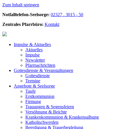
Zum Inhalt springen
Notfalltelefon-Seelsorge:
02327 . 3015 - 50
Zentrales Pfarrbüro:
Kontakt
Impulse &
Aktuelles
Aktuelles
Impulse
Newsletter
Pfarrnachrichten
Gottesdienste &
Veranstaltungen
Gottesdienste
Termine
Angebote &
Seelsorge
Taufe
Erstkommunion
Firmung
Trauungen & Segensfeiern
Versöhnung & Beichte
Krankenkommunion & Krankensalbung
Katholischwerden
Beerdigung &
Trauerbegleitung