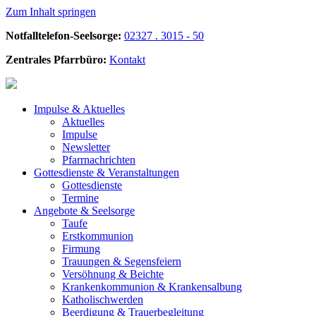
Zum Inhalt springen
Notfalltelefon-Seelsorge:
02327 . 3015 - 50
Zentrales Pfarrbüro:
Kontakt
Impulse &
Aktuelles
Aktuelles
Impulse
Newsletter
Pfarrnachrichten
Gottesdienste &
Veranstaltungen
Gottesdienste
Termine
Angebote &
Seelsorge
Taufe
Erstkommunion
Firmung
Trauungen & Segensfeiern
Versöhnung & Beichte
Krankenkommunion & Krankensalbung
Katholischwerden
Beerdigung &
Trauerbegleitung