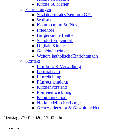
Kirche St. Marien
Einrichtungen
Sozialpastorales Zentrum GiG
WatLokal
Kolumbarium St. Pius
Friedhöfe
Bürgerkirche Leithe
Standort Eppendorf
Digitale Kirche
Gemeindeheime
Weitere katholische
­­Einrichtungen
Kontakt
Pfarrbüro & Verwaltung
Pastoralteam
Pfarreileitung
Pfarrgemeinderat
Kirchenvorstand
Pfarreientwicklung
Kommunikation
Notfalltelefon Seelsorge
Grenzverletzung &
Gewalt melden
Dienstag, 27.01.2026, 17.00 Uhr