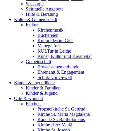
Seelsorge
Spirituelle Angebote
Hilfe & Beratung
Kultur &
Gemeinschaft
Kultur
Kirchenmusik
Büchereien
Kulturelles im GiG
Manege frei
KULTur in Leithe
Kunst, Kultur und Kreativität
Gemeinschaft
Erwachsenenverbände
Ehrenamt & Engagement
Schutz vor Gewalt
Kinder &
Jugendliche
Kinder & Familien
Kinder & Jugend
Orte &
Kontakt
Kirchen
Propsteikirche St. Gertrud
Kirche St. Maria Magdalena
Kapelle St. Bartholomäus
Kirche Herz Mariä
Kirche St. Joseph