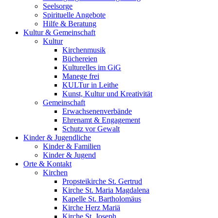
Seelsorge
Spirituelle Angebote
Hilfe & Beratung
Kultur &
Gemeinschaft
Kultur
Kirchenmusik
Büchereien
Kulturelles im GiG
Manege frei
KULTur in Leithe
Kunst, Kultur und Kreativität
Gemeinschaft
Erwachsenenverbände
Ehrenamt & Engagement
Schutz vor Gewalt
Kinder &
Jugendliche
Kinder & Familien
Kinder & Jugend
Orte &
Kontakt
Kirchen
Propsteikirche St. Gertrud
Kirche St. Maria Magdalena
Kapelle St. Bartholomäus
Kirche Herz Mariä
Kirche St. Joseph