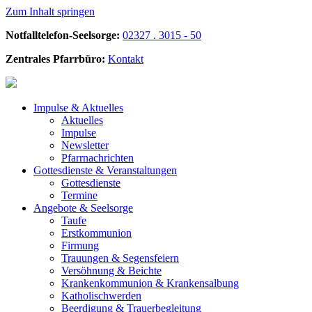
Zum Inhalt springen
Notfalltelefon-Seelsorge:
02327 . 3015 - 50
Zentrales Pfarrbüro:
Kontakt
Impulse &
Aktuelles
Aktuelles
Impulse
Newsletter
Pfarrnachrichten
Gottesdienste &
Veranstaltungen
Gottesdienste
Termine
Angebote &
Seelsorge
Taufe
Erstkommunion
Firmung
Trauungen & Segensfeiern
Versöhnung & Beichte
Krankenkommunion & Krankensalbung
Katholischwerden
Beerdigung &
Trauerbegleitung