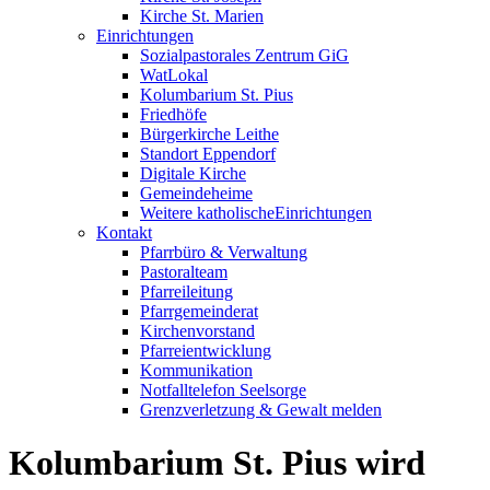
Kirche St. Marien
Einrichtungen
Sozialpastorales Zentrum GiG
WatLokal
Kolumbarium St. Pius
Friedhöfe
Bürgerkirche Leithe
Standort Eppendorf
Digitale Kirche
Gemeindeheime
Weitere katholische
­­Einrichtungen
Kontakt
Pfarrbüro & Verwaltung
Pastoralteam
Pfarreileitung
Pfarrgemeinderat
Kirchenvorstand
Pfarreientwicklung
Kommunikation
Notfalltelefon Seelsorge
Grenzverletzung &
Gewalt melden
Kolumbarium St. Pius wird