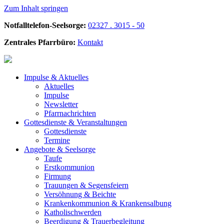
Zum Inhalt springen
Notfalltelefon-Seelsorge:
02327 . 3015 - 50
Zentrales Pfarrbüro:
Kontakt
Impulse &
Aktuelles
Aktuelles
Impulse
Newsletter
Pfarrnachrichten
Gottesdienste &
Veranstaltungen
Gottesdienste
Termine
Angebote &
Seelsorge
Taufe
Erstkommunion
Firmung
Trauungen & Segensfeiern
Versöhnung & Beichte
Krankenkommunion & Krankensalbung
Katholischwerden
Beerdigung &
Trauerbegleitung