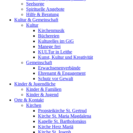
Seelsorge
Spirituelle Angebote
Hilfe & Beratung
Kultur &
Gemeinschaft
Kultur
Kirchenmusik
Büchereien
Kulturelles im GiG
Manege frei
KULTur in Leithe
Kunst, Kultur und Kreativität
Gemeinschaft
Erwachsenenverbände
Ehrenamt & Engagement
Schutz vor Gewalt
Kinder &
Jugendliche
Kinder & Familien
Kinder & Jugend
Orte &
Kontakt
Kirchen
Propsteikirche St. Gertrud
Kirche St. Maria Magdalena
Kapelle St. Bartholomäus
Kirche Herz Mariä
Kirche St. Joseph