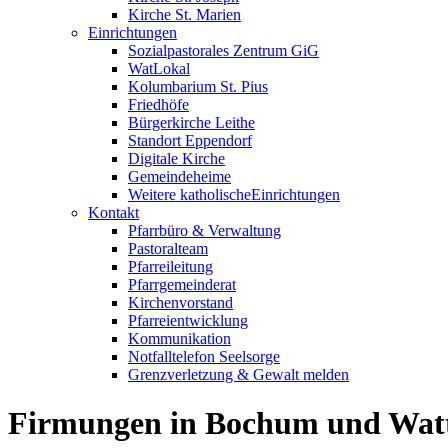
Kirche St. Marien
Einrichtungen
Sozialpastorales Zentrum GiG
WatLokal
Kolumbarium St. Pius
Friedhöfe
Bürgerkirche Leithe
Standort Eppendorf
Digitale Kirche
Gemeindeheime
Weitere katholische
­­Einrichtungen
Kontakt
Pfarrbüro & Verwaltung
Pastoralteam
Pfarreileitung
Pfarrgemeinderat
Kirchenvorstand
Pfarreientwicklung
Kommunikation
Notfalltelefon Seelsorge
Grenzverletzung &
Gewalt melden
Firmungen in Bochum und Watt