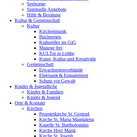
Seelsorge
Spirituelle Angebote
Hilfe & Beratung
Kultur &
Gemeinschaft
Kultur
Kirchenmusik
Büchereien
Kulturelles im GiG
Manege frei
KULTur in Leithe
Kunst, Kultur und Kreativität
Gemeinschaft
Erwachsenenverbände
Ehrenamt & Engagement
Schutz vor Gewalt
Kinder &
Jugendliche
Kinder & Familien
Kinder & Jugend
Orte &
Kontakt
Kirchen
Propsteikirche St. Gertrud
Kirche St. Maria Magdalena
Kapelle St. Bartholomäus
Kirche Herz Mariä
Kirche St. Joseph