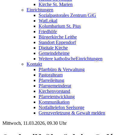
Kirche St. Marien
Einrichtungen
Sozialpastorales Zentrum GiG
WatLokal
Kolumbarium St. Pius
Friedhöfe
Bürgerkirche Leithe
Standort Eppendorf
Digitale Kirche
Gemeindeheime
Weitere katholische
­­Einrichtungen
Kontakt
Pfarrbüro & Verwaltung
Pastoralteam
Pfarreileitung
Pfarrgemeinderat
Kirchenvorstand
Pfarreientwicklung
Kommunikation
Notfalltelefon Seelsorge
Grenzverletzung &
Gewalt melden
Mittwoch, 11.03.2026, 09.30 Uhr