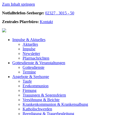
Zum Inhalt springen
Notfalltelefon-Seelsorge:
02327 . 3015 - 50
Zentrales Pfarrbüro:
Kontakt
Impulse &
Aktuelles
Aktuelles
Impulse
Newsletter
Pfarrnachrichten
Gottesdienste &
Veranstaltungen
Gottesdienste
Termine
Angebote &
Seelsorge
Taufe
Erstkommunion
Firmung
Trauungen & Segensfeiern
Versöhnung & Beichte
Krankenkommunion & Krankensalbung
Katholischwerden
Beerdigung &
Trauerbegleitung