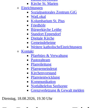
Kirche St. Marien
Einrichtungen
Sozialpastorales Zentrum GiG
WatLokal
Kolumbarium St. Pius
Friedhöfe
Bürgerkirche Leithe
Standort Eppendorf
Digitale Kirche
Gemeindeheime
Weitere katholische
­­Einrichtungen
Kontakt
Pfarrbüro & Verwaltung
Pastoralteam
Pfarreileitung
Pfarrgemeinderat
Kirchenvorstand
Pfarreientwicklung
Kommunikation
Notfalltelefon Seelsorge
Grenzverletzung &
Gewalt melden
Dienstag, 18.08.2026, 19.30 Uhr