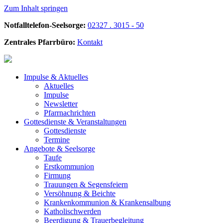
Zum Inhalt springen
Notfalltelefon-Seelsorge:
02327 . 3015 - 50
Zentrales Pfarrbüro:
Kontakt
Impulse &
Aktuelles
Aktuelles
Impulse
Newsletter
Pfarrnachrichten
Gottesdienste &
Veranstaltungen
Gottesdienste
Termine
Angebote &
Seelsorge
Taufe
Erstkommunion
Firmung
Trauungen & Segensfeiern
Versöhnung & Beichte
Krankenkommunion & Krankensalbung
Katholischwerden
Beerdigung &
Trauerbegleitung