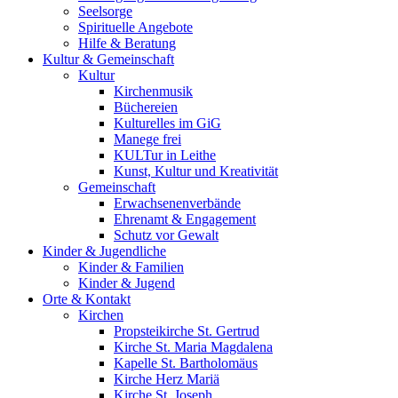
Seelsorge
Spirituelle Angebote
Hilfe & Beratung
Kultur &
Gemeinschaft
Kultur
Kirchenmusik
Büchereien
Kulturelles im GiG
Manege frei
KULTur in Leithe
Kunst, Kultur und Kreativität
Gemeinschaft
Erwachsenenverbände
Ehrenamt & Engagement
Schutz vor Gewalt
Kinder &
Jugendliche
Kinder & Familien
Kinder & Jugend
Orte &
Kontakt
Kirchen
Propsteikirche St. Gertrud
Kirche St. Maria Magdalena
Kapelle St. Bartholomäus
Kirche Herz Mariä
Kirche St. Joseph